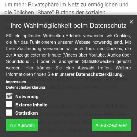
um mehr Privatsphäre im Netz zu ermöglichen und
die üblichen “Share”-Buttons der sozialen
Netzwerke zu ersetzen. Damit wird der direkte
✕
Ihre Wahlmöglichkeit beim Datenschutz
Kontakt zwischen den Netzwerken und Nutzern erst
dann hergestellt, wenn der Nutzer aktiv auf einen
Für ein optimales Webseiten-Erlebnis verwenden wir Cookies,
die für das Funktionieren unserer Website notwendig sind. Mit
der Buttons klickt.
Ihrer Zustimmung verwenden wir auch Tools und Cookies, die
Als Besucher können Sie ohne Angst vor
zur Anzeige externer Inhalte (Videos über Youtube, Audios über
Soundcloud, ...) oder zu anonymen Statistikzwecken genutzt
unberechtigter Weitergabe ihrer Daten auf diesen
werden. Hier können Sie eine Auswahl treffen. Weitere
Seiten surfen und Inhalte, die Ihnen gefallen, in
Informationen finden Sie in unserer
.
Datenschutzerklärung
sozialen Netzwerken posten, ohne dass komplette
Impressum
Surf-Profile durch die Betreiber der Netzwerke
Datenschutzerklärung
erstellt werden.
Notwendig
Externe Inhalte
Erst wenn Sie das jeweilige Plugin durch Anklicken
der zugehörigen Schaltfläche aktivieren, wird eine
Statistiken
direkte Verbindung zum Server des Anbieters
nur Auswahl
Alle akzeptieren
hergestellt (Einwilligung). Sobald Sie das Plugin