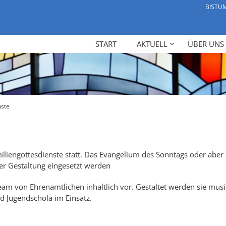
BISTU
START
AKTUELL
ÜBER UNS
nste
iliengottesdienste statt. Das Evangelium des Sonntags oder abe
er Gestaltung eingesetzt werden
eam von Ehrenamtlichen inhaltlich vor. Gestaltet werden sie mus
nd Jugendschola im Einsatz.