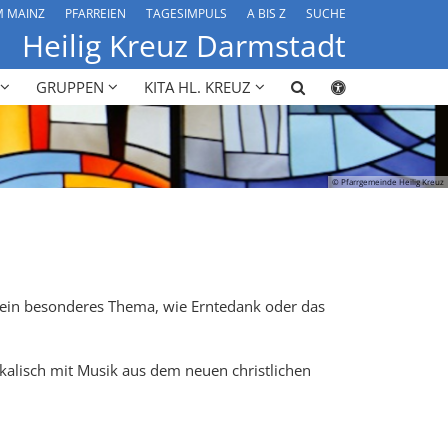
M MAINZ
PFARREIEN
TAGESIMPULS
A BIS Z
SUCHE
Heilig Kreuz Darmstadt
GRUPPEN
KITA HL. KREUZ
© Pfarrgemeinde Heilig Kreuz
r ein besonderes Thema, wie Erntedank oder das
ikalisch mit Musik aus dem neuen christlichen