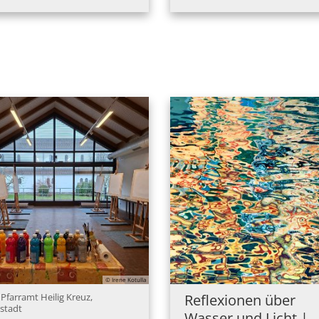
© Irene Kotulla
©
 Pfarramt Heilig Kreuz,
Reflexionen über
:
stadt
Wasser und Licht |