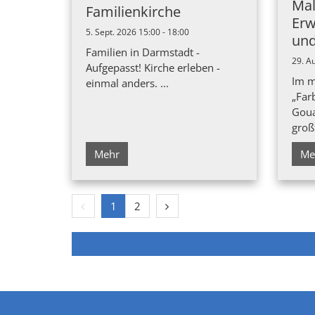
Mal
Familienkirche
Erw
5. Sept. 2026 15:00 - 18:00
und
Familien in Darmstadt -
29. A
Aufgepasst! Kirche erleben -
Im m
einmal anders. ...
„Far
Goua
groß
Mehr
Me
Vorherige Seite
Nächste Seite
1
2