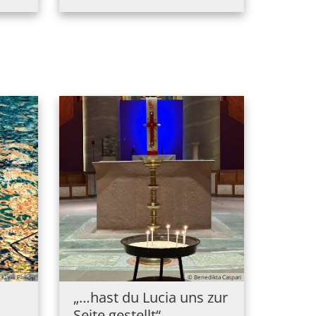
 Klaus Philipp
© Benedikta Caspari
„…hast du Lucia uns zur
Seite gestellt“