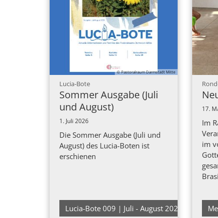
© Pastoralraum Darmstadt Mitte
:
Lucia-Bote
Rond
Sommer Ausgabe (Juli
Neu
und August)
17. M
1. Juli 2026
Im R
Vera
Die Sommer Ausgabe (Juli und
im v
August) des Lucia-Boten ist
Gott
erschienen
gesa
Bras
Lucia-Bote 009 | Juli - August 2026
Me