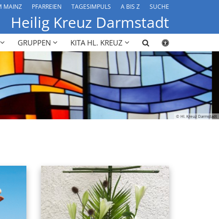
M MAINZ
PFARREIEN
TAGESIMPULS
A BIS Z
SUCHE
Heilig Kreuz Darmstadt
GRUPPEN
KITA HL. KREUZ
© Hl. Kreuz Darmstadt