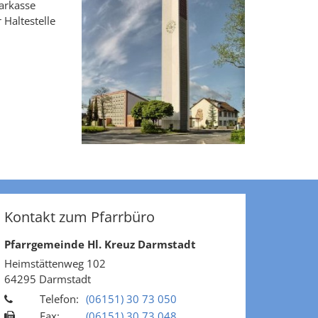
arkasse
 Haltestelle
Kontakt zum Pfarrbüro
Pfarrgemeinde Hl. Kreuz Darmstadt
Heimstättenweg 102
64295
Darmstadt
Telefon:
(06151) 30 73 050
Fax:
(06151) 30 73 048