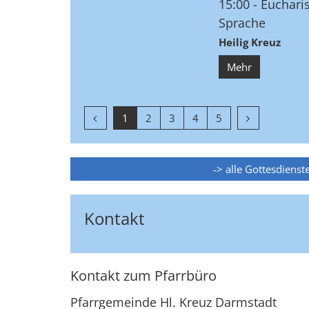
15:00
Eucharis
Sprache
Heilig Kreuz
Mehr
Vorherige Seite
Nächste Seit
1
2
3
4
5
-> alle Gottesdienst
Kontakt
Kontakt zum Pfarrbüro
Pfarrgemeinde Hl. Kreuz Darmstadt