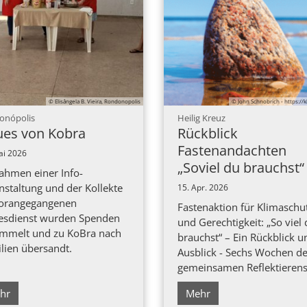
© Elisângela B. Vieira, Rondonopolis
© John Schnobrich - https://k
:
:
onópolis
Heilig Kreuz
es von Kobra
Rückblick
Fastenandachten
ai 2026
„Soviel du brauchst“
ahmen einer Info-
nstaltung und der Kollekte
15. Apr. 2026
orangegangenen
Fastenaktion für Klimaschu
esdienst wurden Spenden
und Gerechtigkeit: „So viel
mmelt und zu KoBra nach
brauchst“ – Ein Rückblick u
ilien übersandt.
Ausblick - Sechs Wochen d
gemeinsamen Reflektierens 
hr
Mehr