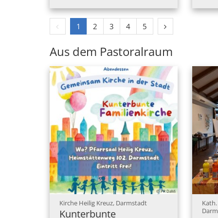
Vorherige Seite
Nächste Seite
1
2
3
4
5
Aus dem Pastoralraum
© PR DaMi
:
Kirche Heilig Kreuz, Darmstadt
Kath.
Darm
Kunterbunte