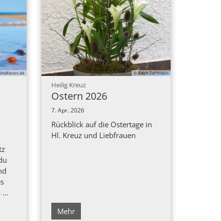
limafasten.de
© Ralph Zachmann
:
Heilig Kreuz
Ostern 2026
7. Apr. 2026
Rückblick auf die Ostertage in
Hl. Kreuz und Liebfrauen
tz
 du
nd
es
...
Mehr