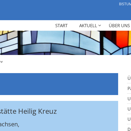
BISTU
START
AKTUELL
ÜBER UNS
hr
Ü
P
U
U
tätte Heilig Kreuz
U
achsen,
D