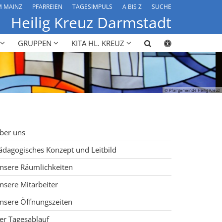
M MAINZ
PFARREIEN
TAGESIMPULS
A BIS Z
SUCHE
Heilig Kreuz Darmstadt
GRUPPEN
KITA HL. KREUZ
© Pfarrgemeinde Heilig Kreuz
ber uns
ädagogisches Konzept und Leitbild
nsere Räumlichkeiten
nsere Mitarbeiter
nsere Öffnungszeiten
er Tagesablauf