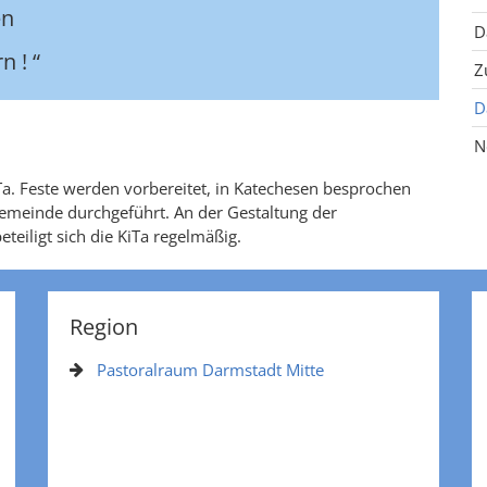
en
D
n ! “
Z
D
N
Ta. Feste werden vorbereitet, in Katechesen besprochen
meinde durchgeführt. An der Gestaltung der
eiligt sich die KiTa regelmäßig.
Region
Pastoralraum Darmstadt Mitte