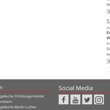
No
W
S
23
E
W
In
Sa
ev
W
Social Media
n
gelische Christusgemeinde
zenbach
gelische Martin-Luther-