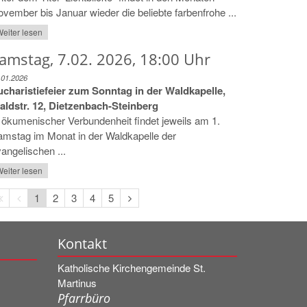
vember bis Januar wieder die beliebte farbenfrohe ...
eiter lesen
amstag, 7.02. 2026, 18:00 Uhr
.01.2026
ucharistiefeier zum Sonntag in der Waldkapelle,
aldstr. 12, Dietzenbach-Steinberg
 ökumenischer Verbundenheit findet jeweils am 1.
mstag im Monat in der Waldkapelle der
angelischen ...
eiter lesen
Erste
Vorherige
Nächste
1
2
3
4
5
Seite
Seite
Seite
Kontakt
Katholische Kirchengemeinde St.
Martinus
Pfarrbüro