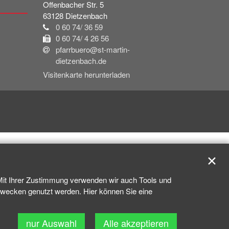
Offenbacher Str. 5
63128
Dietzenbach
0 60 74/ 36 59
0 60 74/ 4 26 56
pfarrbuero@st-martin-
dietzenbach.de
Visitenkarte herunterladen
✕
 Mit Ihrer Zustimmung verwenden wir auch Tools und
kzwecken genutzt werden. Hier können Sie eine
nur Auswahl
Alle akzeptieren