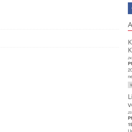
A
K
K
24
P
20
ne
W
L
v
23
Pf
1
Un