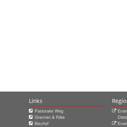
Links
Regio
Pastoraler Weg
Evan
Gremien & Räte
Diet
Bischof
Evan