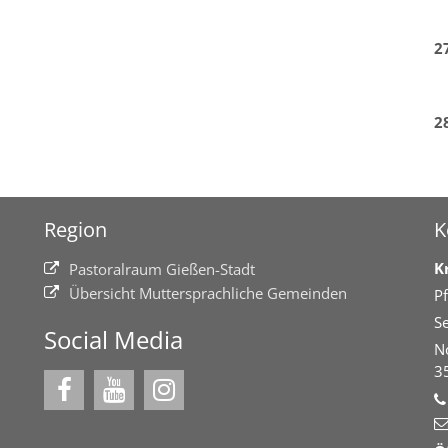
2
2
Region
K
K
Pastoralraum Gießen-Stadt
Übersicht Muttersprachliche Gemeinden
Pf
Se
Social Media
N
3