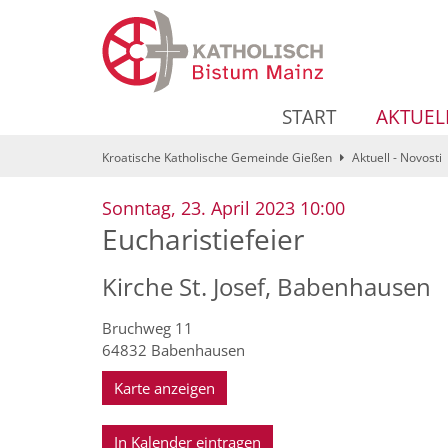
Zum Inhalt springen
START
AKTUEL
Kroatische Katholische Gemeinde Gießen
Aktuell - Novosti
:
Sonntag, 23. April 2023 10:00
Eucharistiefeier
Kirche St. Josef, Babenhausen
Bruchweg 11
64832
Babenhausen
Karte anzeigen
In Kalender eintragen