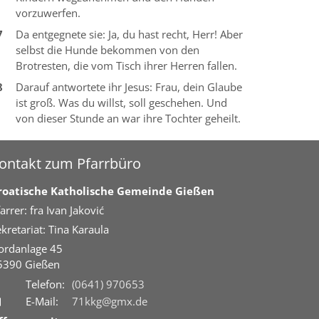
vorzuwerfen.
7
Da entgegnete sie: Ja, du hast recht, Herr! Aber
selbst die Hunde bekommen von den
Brotresten, die vom Tisch ihrer Herren fallen.
8
Darauf antwortete ihr Jesus: Frau, dein Glaube
ist groß. Was du willst, soll geschehen. Und
von dieser Stunde an war ihre Tochter geheilt.
ontakt zum Pfarrbüro
roatische Katholische Gemeinde Gießen
arrer: fra Ivan Jaković
kretariat: Tina Karaula
ordanlage 45
5390
Gießen
Telefon:
(0641) 970653
E-Mail:
71kkg@gmx.de