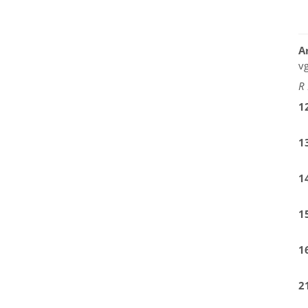
A
vg
R 
1
1
1
1
1
2