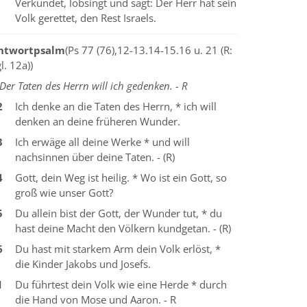
Verkündet, lobsingt und sagt: Der Herr hat sein
Volk gerettet, den Rest Israels.
ntwortpsalm
(Ps 77 (76),12-13.14-15.16 u. 21 (R:
l. 12a))
Der Taten des Herrn will ich gedenken. - R
2
Ich denke an die Taten des Herrn, * ich will
denken an deine früheren Wunder.
3
Ich erwäge all deine Werke * und will
nachsinnen über deine Taten. - (R)
4
Gott, dein Weg ist heilig. * Wo ist ein Gott, so
groß wie unser Gott?
5
Du allein bist der Gott, der Wunder tut, * du
hast deine Macht den Völkern kundgetan. - (R)
6
Du hast mit starkem Arm dein Volk erlöst, *
die Kinder Jakobs und Josefs.
1
Du führtest dein Volk wie eine Herde * durch
die Hand von Mose und Aaron. - R