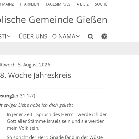
M MAINZ
PFARREIEN
TAGESIMPULS
A BIS Z
SUCHE
olische Gemeinde Gießen
TI
ÜBER UNS - O NAMA
ittwoch, 5. August 2026
8. Woche Jahreskreis
esung
(Jer 31,1-7)
t ewiger Liebe habe ich dich geliebt
In jener Zeit - Spruch des Herrn - werde ich der
Gott aller Stämme Israels sein und sie werden
mein Volk sein.
So spricht der Herr: Gnade fand in der Wüste