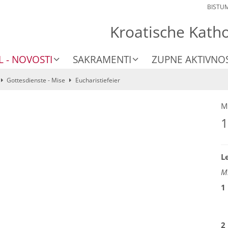
BISTU
Kroatische Kath
L - NOVOSTI
SAKRAMENTI
ZUPNE AKTIVNOS
Gottesdienste - Mise
Eucharistiefeier
M
1
L
Mi
1
2