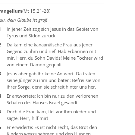
vangelium
(Mt 15,21-28)
au, dein Glaube ist groß
1
In jener Zeit zog sich Jesus in das Gebiet von
Tyrus und Sidon zurück.
2
Da kam eine kanaanäische Frau aus jener
Gegend zu ihm und rief: Hab Erbarmen mit
mir, Herr, du Sohn Davids! Meine Tochter wird
von einem Dämon gequält.
3
Jesus aber gab ihr keine Antwort. Da traten
seine Jünger zu ihm und baten: Befrei sie von
ihrer Sorge, denn sie schreit hinter uns her.
4
Er antwortete: Ich bin nur zu den verlorenen
Schafen des Hauses Israel gesandt.
5
Doch die Frau kam, fiel vor ihm nieder und
sagte: Herr, hilf mir!
6
Er erwiderte: Es ist nicht recht, das Brot den
Kindern wegzunehmen und den Hunden