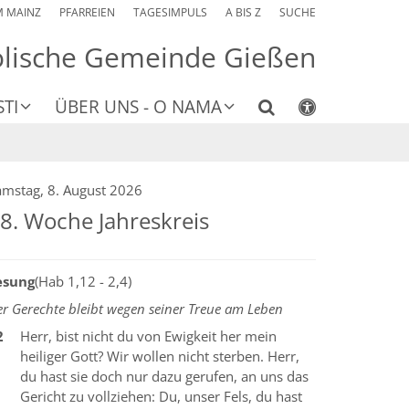
M MAINZ
PFARREIEN
TAGESIMPULS
A BIS Z
SUCHE
olische Gemeinde Gießen
TI
ÜBER UNS - O NAMA
amstag, 8. August 2026
8. Woche Jahreskreis
esung
(Hab 1,12 - 2,4)
r Gerechte bleibt wegen seiner Treue am Leben
2
Herr, bist nicht du von Ewigkeit her mein
heiliger Gott? Wir wollen nicht sterben. Herr,
du hast sie doch nur dazu gerufen, an uns das
Gericht zu vollziehen: Du, unser Fels, du hast