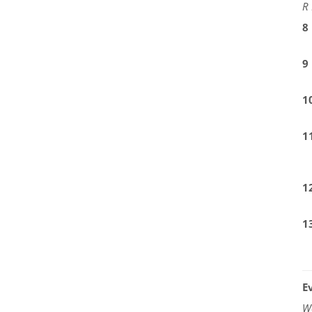
R 
8
9
1
1
1
1
E
W