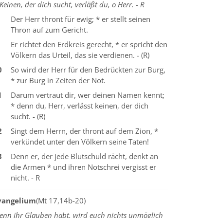
Keinen, der dich sucht, verläßt du, o Herr. - R
Der Herr thront für ewig; * er stellt seinen
Thron auf zum Gericht.
Er richtet den Erdkreis gerecht, * er spricht den
Völkern das Urteil, das sie verdienen. - (R)
0
So wird der Herr für den Bedrückten zur Burg,
* zur Burg in Zeiten der Not.
1
Darum vertraut dir, wer deinen Namen kennt;
* denn du, Herr, verlässt keinen, der dich
sucht. - (R)
2
Singt dem Herrn, der thront auf dem Zion, *
verkündet unter den Völkern seine Taten!
3
Denn er, der jede Blutschuld rächt, denkt an
die Armen * und ihren Notschrei vergisst er
nicht. - R
vangelium
(Mt 17,14b-20)
enn ihr Glauben habt, wird euch nichts unmöglich