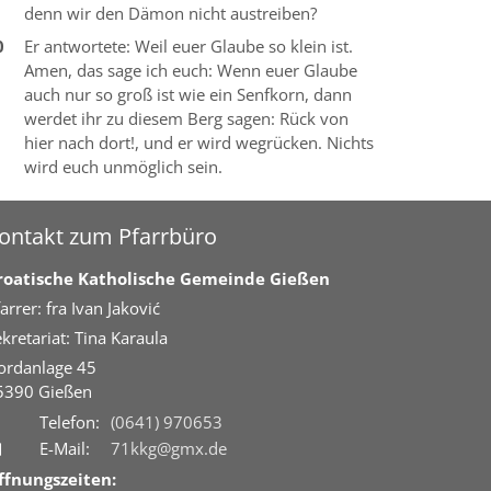
denn wir den Dämon nicht austreiben?
0
Er antwortete: Weil euer Glaube so klein ist.
Amen, das sage ich euch: Wenn euer Glaube
auch nur so groß ist wie ein Senfkorn, dann
werdet ihr zu diesem Berg sagen: Rück von
hier nach dort!, und er wird wegrücken. Nichts
wird euch unmöglich sein.
ontakt zum Pfarrbüro
roatische Katholische Gemeinde Gießen
arrer: fra Ivan Jaković
kretariat: Tina Karaula
ordanlage 45
5390
Gießen
Telefon:
(0641) 970653
E-Mail:
71kkg@gmx.de
ffnungszeiten: