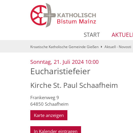
Zum Inhalt springen
START
AKTUEL
Kroatische Katholische Gemeinde Gießen
Aktuell - Novosti
:
Sonntag, 21. Juli 2024 10:00
Eucharistiefeier
Kirche St. Paul Schaafheim
Frankenweg 9
64850
Schaafheim
Karte anzeigen
In Kalender eintragen