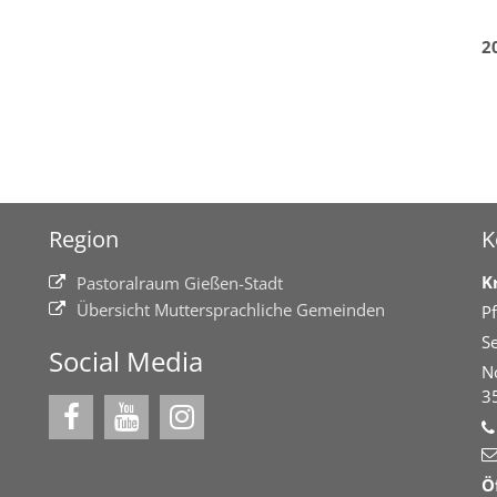
2
Region
K
K
Pastoralraum Gießen-Stadt
Übersicht Muttersprachliche Gemeinden
Pf
Se
Social Media
N
3
Ö