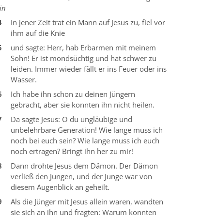
in
4
In jener Zeit trat ein Mann auf Jesus zu, fiel vor
ihm auf die Knie
5
und sagte: Herr, hab Erbarmen mit meinem
Sohn! Er ist mondsüchtig und hat schwer zu
leiden. Immer wieder fällt er ins Feuer oder ins
Wasser.
6
Ich habe ihn schon zu deinen Jüngern
gebracht, aber sie konnten ihn nicht heilen.
7
Da sagte Jesus: O du ungläubige und
unbelehrbare Generation! Wie lange muss ich
noch bei euch sein? Wie lange muss ich euch
noch ertragen? Bringt ihn her zu mir!
8
Dann drohte Jesus dem Dämon. Der Dämon
verließ den Jungen, und der Junge war von
diesem Augenblick an geheilt.
9
Als die Jünger mit Jesus allein waren, wandten
sie sich an ihn und fragten: Warum konnten