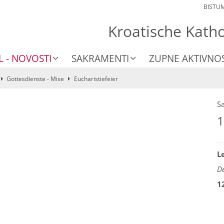
BISTU
Kroatische Kath
L - NOVOSTI
SAKRAMENTI
ZUPNE AKTIVNOS
Gottesdienste - Mise
Eucharistiefeier
S
1
L
De
1