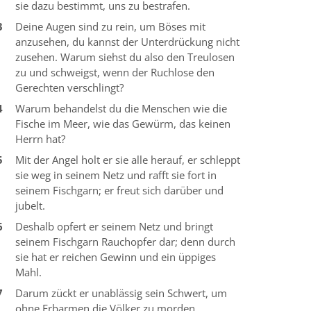
sie dazu bestimmt, uns zu bestrafen.
3
Deine Augen sind zu rein, um Böses mit
anzusehen, du kannst der Unterdrückung nicht
zusehen. Warum siehst du also den Treulosen
zu und schweigst, wenn der Ruchlose den
Gerechten verschlingt?
4
Warum behandelst du die Menschen wie die
Fische im Meer, wie das Gewürm, das keinen
Herrn hat?
5
Mit der Angel holt er sie alle herauf, er schleppt
sie weg in seinem Netz und rafft sie fort in
seinem Fischgarn; er freut sich darüber und
jubelt.
6
Deshalb opfert er seinem Netz und bringt
seinem Fischgarn Rauchopfer dar; denn durch
sie hat er reichen Gewinn und ein üppiges
Mahl.
7
Darum zückt er unablässig sein Schwert, um
ohne Erbarmen die Völker zu morden.