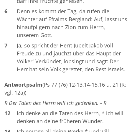
darf ihre Früchte genießen.
6
Denn es kommt der Tag, da rufen die
Wächter auf Efraims Bergland: Auf, lasst uns
hinaufpilgern nach Zion zum Herrn,
unserem Gott.
7
Ja, so spricht der Herr: Jubelt Jakob voll
Freude zu und jauchzt über das Haupt der
Völker! Verkündet, lobsingt und sagt: Der
Herr hat sein Volk gerettet, den Rest Israels.
Antwortpsalm
(Ps 77 (76),12-13.14-15.16 u. 21 (R:
vgl. 12a))
R Der Taten des Herrn will ich gedenken. - R
12
Ich denke an die Taten des Herrn, * ich will
denken an deine früheren Wunder.
13
Ich erwäge all deine Werke * und will