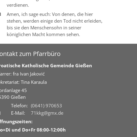
verdienen.
8
Amen, ich sage euch: Von denen, die hier
stehen, werden einige den Tod nicht erleiden,
bis sie den Menschensohn in seiner
königlichen Macht kommen sehen.
ontakt zum Pfarrbüro
roatische Katholische Gemeinde Gießen
arrer: fra Ivan Jaković
kretariat: Tina Karaula
ordanlage 45
5390
Gießen
Telefon:
(0641) 970653
E-Mail:
71kkg@gmx.de
ffnungszeiten:
o+Di und Do+Fr 08:00-12:00h