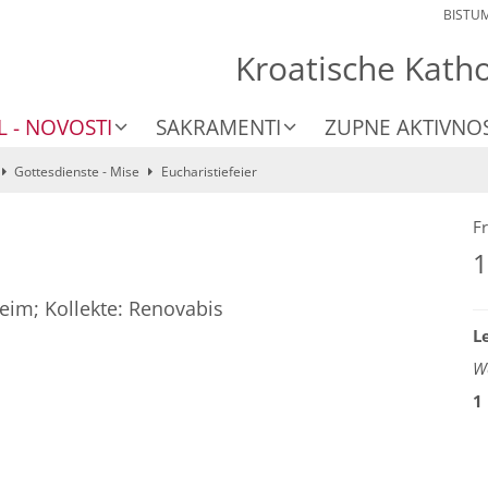
BISTU
Kroatische Kath
L - NOVOSTI
SAKRAMENTI
ZUPNE AKTIVNOS
Gottesdienste - Mise
Eucharistiefeier
Fr
1
eim; Kollekte: Renovabis
L
We
1