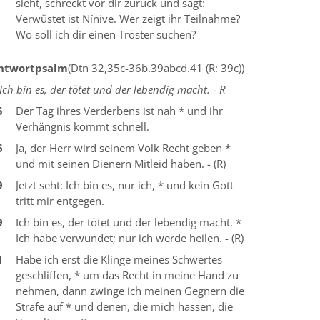
sieht, schreckt vor dir zurück und sagt:
Verwüstet ist Nínive. Wer zeigt ihr Teilnahme?
Wo soll ich dir einen Tröster suchen?
ntwortpsalm
(Dtn 32,35c-36b.39abcd.41 (R: 39c))
Ich bin es, der tötet und der lebendig macht. - R
5
Der Tag ihres Verderbens ist nah * und ihr
Verhängnis kommt schnell.
6
Ja, der Herr wird seinem Volk Recht geben *
und mit seinen Dienern Mitleid haben. - (R)
9
Jetzt seht: Ich bin es, nur ich, * und kein Gott
tritt mir entgegen.
9
Ich bin es, der tötet und der lebendig macht. *
Ich habe verwundet; nur ich werde heilen. - (R)
1
Habe ich erst die Klinge meines Schwertes
geschliffen, * um das Recht in meine Hand zu
nehmen, dann zwinge ich meinen Gegnern die
Strafe auf * und denen, die mich hassen, die