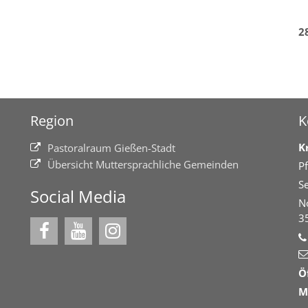
2
Region
K
K
Pastoralraum Gießen-Stadt
Übersicht Muttersprachliche Gemeinden
Pf
Se
Social Media
N
3
Ö
M