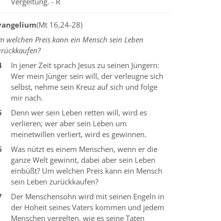
Vergeltung. - R
vangelium
(Mt 16,24-28)
m welchen Preis kann ein Mensch sein Leben
urückkaufen?
4
In jener Zeit sprach Jesus zu seinen Jüngern:
Wer mein Jünger sein will, der verleugne sich
selbst, nehme sein Kreuz auf sich und folge
mir nach.
5
Denn wer sein Leben retten will, wird es
verlieren; wer aber sein Leben um
meinetwillen verliert, wird es gewinnen.
6
Was nützt es einem Menschen, wenn er die
ganze Welt gewinnt, dabei aber sein Leben
einbüßt? Um welchen Preis kann ein Mensch
sein Leben zurückkaufen?
7
Der Menschensohn wird mit seinen Engeln in
der Hoheit seines Vaters kommen und jedem
Menschen vergelten, wie es seine Taten