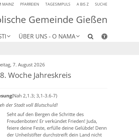
M MAINZ
PFARREIEN
TAGESIMPULS
A BIS Z
SUCHE
olische Gemeinde Gießen
TI
ÜBER UNS - O NAMA
eitag, 7. August 2026
8. Woche Jahreskreis
esung
(Nah 2,1.3; 3,1-3.6-7)
h der Stadt voll Blutschuld!
Seht auf den Bergen die Schritte des
Freudenboten! Er verkündet Frieden! Juda,
feiere deine Feste, erfülle deine Gelübde! Denn
der Unheilstifter durchstreift dein Land nicht