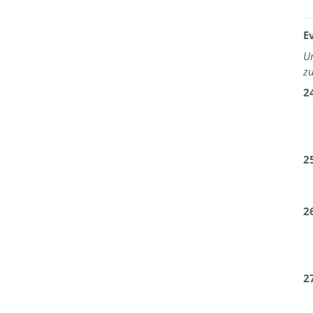
E
U
z
2
2
2
2