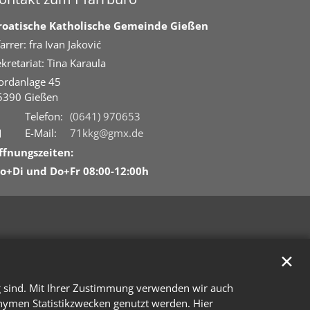
roatische Katholische Gemeinde Gießen
arrer: fra Ivan Jaković
kretariat: Tina Karaula
ordanlage 45
5390
Gießen
Telefon:
(0641) 970653
E-Mail:
71kkg@gmx.de
ffnungszeiten:
o+Di und Do+Fr 08:00-12:00h
✕
g sind. Mit Ihrer Zustimmung verwenden wir auch
onymen Statistikzwecken genutzt werden. Hier