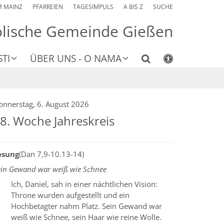
M MAINZ
PFARREIEN
TAGESIMPULS
A BIS Z
SUCHE
olische Gemeinde Gießen
TI
ÜBER UNS - O NAMA
onnerstag, 6. August 2026
8. Woche Jahreskreis
esung
(Dan 7,9-10.13-14)
ein Gewand war weiß wie Schnee
Ich, Daniel, sah in einer nächtlichen Vision:
Throne wurden aufgestellt und ein
Hochbetagter nahm Platz. Sein Gewand war
weiß wie Schnee, sein Haar wie reine Wolle.