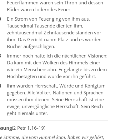
Feuerflammen waren sein Thron und dessen
Räder waren loderndes Feuer.
0
Ein Strom von Feuer ging von ihm aus.
Tausendmal Tausende dienten ihm,
zehntausendmal Zehntausende standen vor
ihm. Das Gericht nahm Platz und es wurden
Bücher aufgeschlagen.
3
Immer noch hatte ich die nächtlichen Visionen:
Da kam mit den Wolken des Himmels einer
wie ein Menschensohn. Er gelangte bis zu dem
Hochbetagten und wurde vor ihn geführt.
4
Ihm wurden Herrschaft, Würde und Königtum
gegeben. Alle Völker, Nationen und Sprachen
müssen ihm dienen. Seine Herrschaft ist eine
ewige, unvergängliche Herrschaft. Sein Reich
geht niemals unter.
esung
(2 Petr 1,16-19)
ie Stimme, die vom Himmel kam, haben wir gehört,