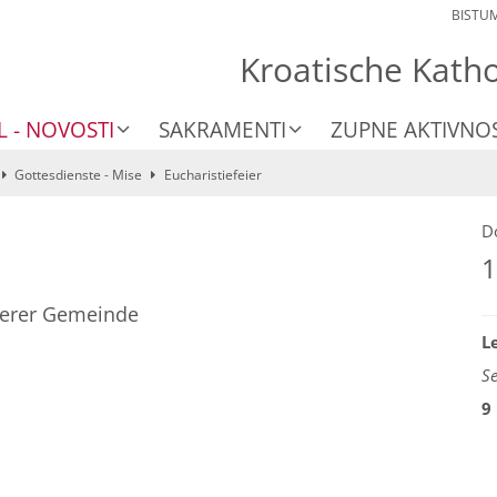
BISTU
Kroatische Kath
L - NOVOSTI
SAKRAMENTI
ZUPNE AKTIVNOS
Gottesdienste - Mise
Eucharistiefeier
D
1
nserer Gemeinde
L
S
9