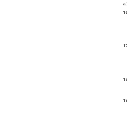
al
1
1
1
1