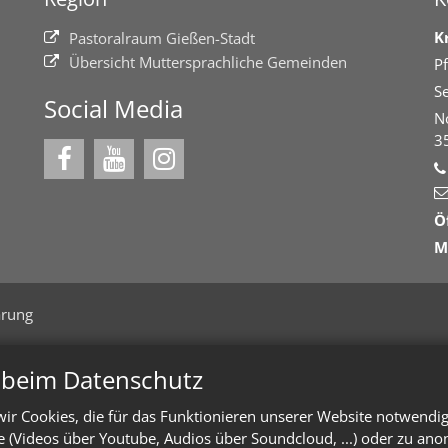
K
Pastoralraum Gießen-Stadt
Übersicht Muttersprachliche Gemeinden
Pf
Se
Social Media
N
3
Ö
M
ärung
n beim Datenschutz
ir Cookies, die für das Funktionieren unserer Website notwendi
te (Videos über Youtube, Audios über Soundcloud, ...) oder zu an