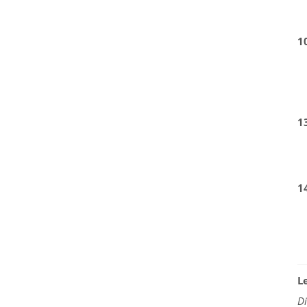
1
1
1
L
D