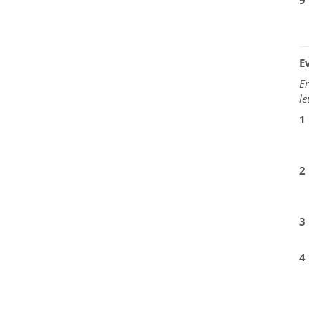
9
E
Er
le
1
2
3
4