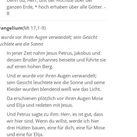
Denn du, Herr, bist der Höchste über der
ganzen Erde, * hoch erhaben über alle Götter. -
R
vangelium
(Mt 17,1-9)
 wurde vor ihren Augen verwandelt; sein Gesicht
uchtete wie die Sonne
In jener Zeit nahm Jesus Petrus, Jakobus und
dessen Bruder Johannes beiseite und führte sie
auf einen hohen Berg.
Und er wurde vor ihren Augen verwandelt;
sein Gesicht leuchtete wie die Sonne und seine
Kleider wurden blendend weiß wie das Licht.
Da erschienen plötzlich vor ihren Augen Mose
und Elíja und redeten mit Jesus.
Und Petrus sagte zu ihm: Herr, es ist gut, dass
wir hier sind. Wenn du willst, werde ich hier
drei Hütten bauen, eine für dich, eine für Mose
und eine für Elíja.