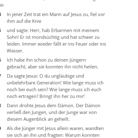
in
4
In jener Zeit trat ein Mann auf Jesus zu, fiel vor
ihm auf die Knie
5
und sagte: Herr, hab Erbarmen mit meinem
Sohn! Er ist mondsüchtig und hat schwer zu
leiden. Immer wieder fällt er ins Feuer oder ins
Wasser.
6
Ich habe ihn schon zu deinen Jüngern
gebracht, aber sie konnten ihn nicht heilen.
7
Da sagte Jesus: O du ungläubige und
unbelehrbare Generation! Wie lange muss ich
noch bei euch sein? Wie lange muss ich euch
noch ertragen? Bringt ihn her zu mir!
8
Dann drohte Jesus dem Dämon. Der Dämon
verließ den Jungen, und der Junge war von
diesem Augenblick an geheilt.
9
Als die Jünger mit Jesus allein waren, wandten
sie sich an ihn und fragten: Warum konnten