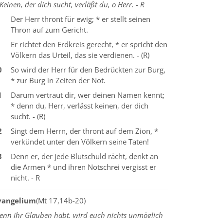
Keinen, der dich sucht, verläßt du, o Herr. - R
Der Herr thront für ewig; * er stellt seinen
Thron auf zum Gericht.
Er richtet den Erdkreis gerecht, * er spricht den
Völkern das Urteil, das sie verdienen. - (R)
0
So wird der Herr für den Bedrückten zur Burg,
* zur Burg in Zeiten der Not.
1
Darum vertraut dir, wer deinen Namen kennt;
* denn du, Herr, verlässt keinen, der dich
sucht. - (R)
2
Singt dem Herrn, der thront auf dem Zion, *
verkündet unter den Völkern seine Taten!
3
Denn er, der jede Blutschuld rächt, denkt an
die Armen * und ihren Notschrei vergisst er
nicht. - R
vangelium
(Mt 17,14b-20)
enn ihr Glauben habt, wird euch nichts unmöglich