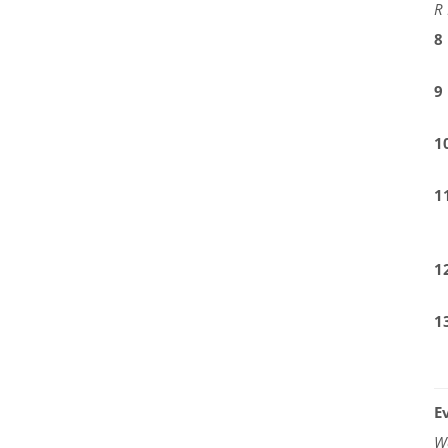
R 
8
9
1
1
1
1
E
W