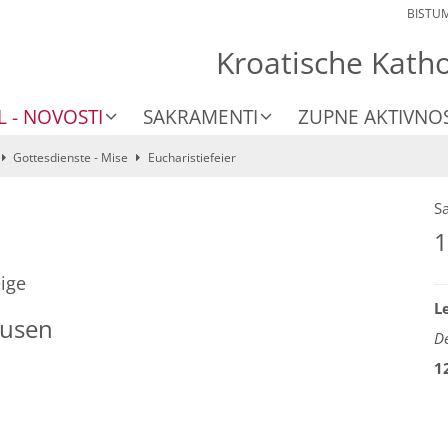
BISTU
Kroatische Kath
L - NOVOSTI
SAKRAMENTI
ZUPNE AKTIVNOS
Gottesdienste - Mise
Eucharistiefeier
S
1
ige
L
ausen
De
1