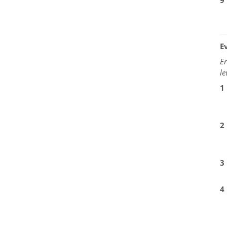
9
E
Er
le
1
2
3
4