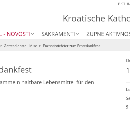
BISTU
Kroatische Kath
L - NOVOSTI
SAKRAMENTI
ZUPNE AKTIVNOS
Gottesdienste - Mise
Eucharistiefeier zum Erntedankfest
D
edankfest
1
mmeln haltbare Lebensmittel für den
L
S
9