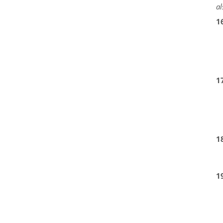
al
1
1
1
1