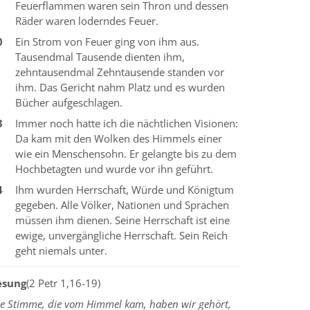
Feuerflammen waren sein Thron und dessen
Räder waren loderndes Feuer.
0
Ein Strom von Feuer ging von ihm aus.
Tausendmal Tausende dienten ihm,
zehntausendmal Zehntausende standen vor
ihm. Das Gericht nahm Platz und es wurden
Bücher aufgeschlagen.
3
Immer noch hatte ich die nächtlichen Visionen:
Da kam mit den Wolken des Himmels einer
wie ein Menschensohn. Er gelangte bis zu dem
Hochbetagten und wurde vor ihn geführt.
4
Ihm wurden Herrschaft, Würde und Königtum
gegeben. Alle Völker, Nationen und Sprachen
müssen ihm dienen. Seine Herrschaft ist eine
ewige, unvergängliche Herrschaft. Sein Reich
geht niemals unter.
esung
(2 Petr 1,16-19)
ie Stimme, die vom Himmel kam, haben wir gehört,