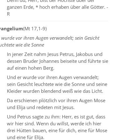
Denn du, Herr, bist der Höchste über der
ganzen Erde, * hoch erhaben über alle Götter. -
R
vangelium
(Mt 17,1-9)
 wurde vor ihren Augen verwandelt; sein Gesicht
uchtete wie die Sonne
In jener Zeit nahm Jesus Petrus, Jakobus und
dessen Bruder Johannes beiseite und führte sie
auf einen hohen Berg.
Und er wurde vor ihren Augen verwandelt;
sein Gesicht leuchtete wie die Sonne und seine
Kleider wurden blendend weiß wie das Licht.
Da erschienen plötzlich vor ihren Augen Mose
und Elíja und redeten mit Jesus.
Und Petrus sagte zu ihm: Herr, es ist gut, dass
wir hier sind. Wenn du willst, werde ich hier
drei Hütten bauen, eine für dich, eine für Mose
und eine für Elíja.