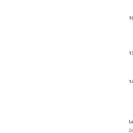
1
1
1
L
D