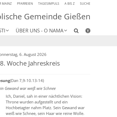
M MAINZ
PFARREIEN
TAGESIMPULS
A BIS Z
SUCHE
olische Gemeinde Gießen
TI
ÜBER UNS - O NAMA
onnerstag, 6. August 2026
8. Woche Jahreskreis
esung
(Dan 7,9-10.13-14)
ein Gewand war weiß wie Schnee
Ich, Daniel, sah in einer nächtlichen Vision:
Throne wurden aufgestellt und ein
Hochbetagter nahm Platz. Sein Gewand war
weiß wie Schnee, sein Haar wie reine Wolle.