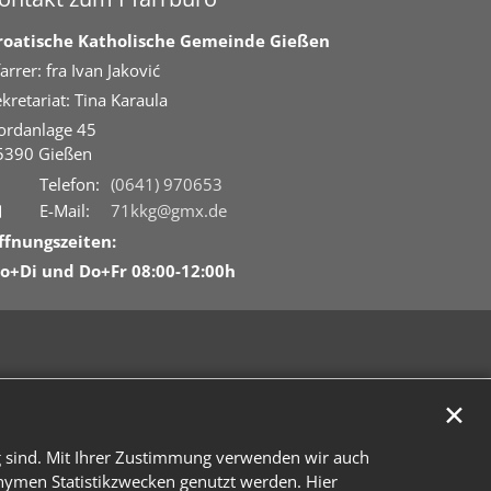
roatische Katholische Gemeinde Gießen
arrer: fra Ivan Jaković
kretariat: Tina Karaula
ordanlage 45
5390
Gießen
Telefon:
(0641) 970653
E-Mail:
71kkg@gmx.de
ffnungszeiten:
o+Di und Do+Fr 08:00-12:00h
✕
g sind. Mit Ihrer Zustimmung verwenden wir auch
onymen Statistikzwecken genutzt werden. Hier