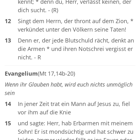
kennt; * denn du, Herr, verlässt keinen, der
dich sucht. - (R)
12
Singt dem Herrn, der thront auf dem Zion, *
verkündet unter den Völkern seine Taten!
13
Denn er, der jede Blutschuld rächt, denkt an
die Armen * und ihren Notschrei vergisst er
nicht. - R
Evangelium
(Mt 17,14b-20)
Wenn ihr Glauben habt, wird euch nichts unmöglich
sein
14
In jener Zeit trat ein Mann auf Jesus zu, fiel
vor ihm auf die Knie
15
und sagte: Herr, hab Erbarmen mit meinem
Sohn! Er ist mondsüchtig und hat schwer zu
leiden. Immer wieder fällt er ins Feuer oder