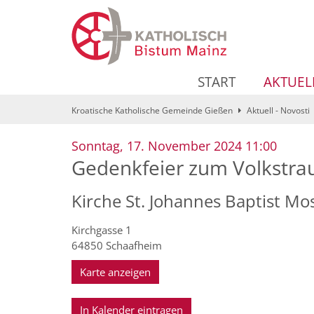
Zum Inhalt springen
START
AKTUEL
Kroatische Katholische Gemeinde Gießen
Aktuell - Novosti
:
Sonntag, 17. November 2024 11:00
Gedenkfeier zum Volkstra
Kirche St. Johannes Baptist M
Kirchgasse 1
64850
Schaafheim
Karte anzeigen
In Kalender eintragen