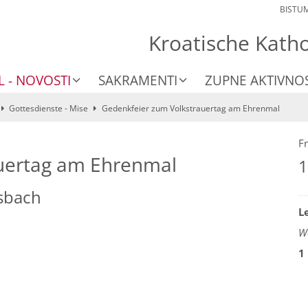
BISTU
Kroatische Kath
L - NOVOSTI
SAKRAMENTI
ZUPNE AKTIVNOS
Gottesdienste - Mise
Gedenkfeier zum Volkstrauertag am Ehrenmal
Fr
uertag am Ehrenmal
1
osbach
L
We
1