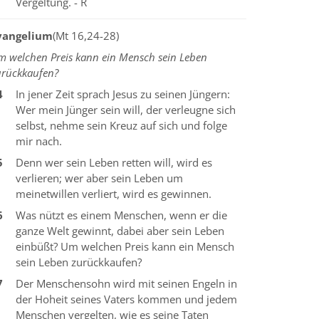
Vergeltung. - R
vangelium
(Mt 16,24-28)
m welchen Preis kann ein Mensch sein Leben
urückkaufen?
4
In jener Zeit sprach Jesus zu seinen Jüngern:
Wer mein Jünger sein will, der verleugne sich
selbst, nehme sein Kreuz auf sich und folge
mir nach.
5
Denn wer sein Leben retten will, wird es
verlieren; wer aber sein Leben um
meinetwillen verliert, wird es gewinnen.
6
Was nützt es einem Menschen, wenn er die
ganze Welt gewinnt, dabei aber sein Leben
einbüßt? Um welchen Preis kann ein Mensch
sein Leben zurückkaufen?
7
Der Menschensohn wird mit seinen Engeln in
der Hoheit seines Vaters kommen und jedem
Menschen vergelten, wie es seine Taten