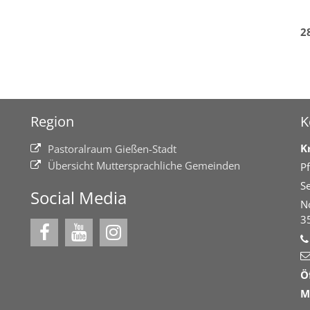
2
Region
K
K
Pastoralraum Gießen-Stadt
Übersicht Muttersprachliche Gemeinden
Pf
Se
Social Media
N
3
Ö
M