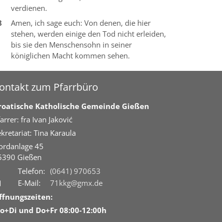
verdienen.
8
Amen, ich sage euch: Von denen, die hier
stehen, werden einige den Tod nicht erleiden,
bis sie den Menschensohn in seiner
königlichen Macht kommen sehen.
ontakt zum Pfarrbüro
roatische Katholische Gemeinde Gießen
arrer: fra Ivan Jaković
kretariat: Tina Karaula
ordanlage 45
5390
Gießen
Telefon:
(0641) 970653
E-Mail:
71kkg@gmx.de
ffnungszeiten:
o+Di und Do+Fr 08:00-12:00h