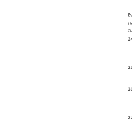
E
U
z
2
2
2
2