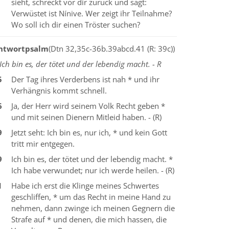
sieht, schreckt vor dir zurück und sagt:
Verwüstet ist Nínive. Wer zeigt ihr Teilnahme?
Wo soll ich dir einen Tröster suchen?
ntwortpsalm
(Dtn 32,35c-36b.39abcd.41 (R: 39c))
Ich bin es, der tötet und der lebendig macht. - R
5
Der Tag ihres Verderbens ist nah * und ihr
Verhängnis kommt schnell.
6
Ja, der Herr wird seinem Volk Recht geben *
und mit seinen Dienern Mitleid haben. - (R)
9
Jetzt seht: Ich bin es, nur ich, * und kein Gott
tritt mir entgegen.
9
Ich bin es, der tötet und der lebendig macht. *
Ich habe verwundet; nur ich werde heilen. - (R)
1
Habe ich erst die Klinge meines Schwertes
geschliffen, * um das Recht in meine Hand zu
nehmen, dann zwinge ich meinen Gegnern die
Strafe auf * und denen, die mich hassen, die