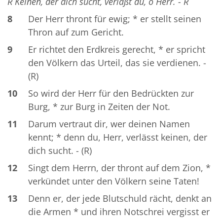
R Keinen, der dich sucht, verläßt du, o Herr. - R
8
Der Herr thront für ewig; * er stellt seinen
Thron auf zum Gericht.
9
Er richtet den Erdkreis gerecht, * er spricht
den Völkern das Urteil, das sie verdienen. -
(R)
10
So wird der Herr für den Bedrückten zur
Burg, * zur Burg in Zeiten der Not.
11
Darum vertraut dir, wer deinen Namen
kennt; * denn du, Herr, verlässt keinen, der
dich sucht. - (R)
12
Singt dem Herrn, der thront auf dem Zion, *
verkündet unter den Völkern seine Taten!
13
Denn er, der jede Blutschuld rächt, denkt an
die Armen * und ihren Notschrei vergisst er