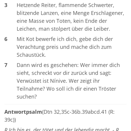
3
Hetzende Reiter, flammende Schwerter,
blitzende Lanzen, eine Menge Erschlagener,
eine Masse von Toten, kein Ende der
Leichen, man stolpert über die Leiber.
6
Mit Kot bewerfe ich dich, gebe dich der
Verachtung preis und mache dich zum
Schaustück.
7
Dann wird es geschehen: Wer immer dich
sieht, schreckt vor dir zurück und sagt:
Verwüstet ist Nínive. Wer zeigt ihr
Teilnahme? Wo soll ich dir einen Tröster
suchen?
Antwortpsalm
(Dtn 32,35c-36b.39abcd.41 (R:
39c))
R Ich bin es, der tötet und der lebendig macht. - R