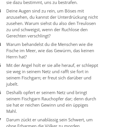
sie dazu bestimmt, uns zu bestrafen.
3
Deine Augen sind zu rein, um Böses mit
anzusehen, du kannst der Unterdrückung nicht
zusehen. Warum siehst du also den Treulosen
zu und schweigst, wenn der Ruchlose den
Gerechten verschlingt?
4
Warum behandelst du die Menschen wie die
Fische im Meer, wie das Gewürm, das keinen
Herrn hat?
5
Mit der Angel holt er sie alle herauf, er schleppt
sie weg in seinem Netz und rafft sie fort in
seinem Fischgarn; er freut sich darüber und
jubelt.
6
Deshalb opfert er seinem Netz und bringt
seinem Fischgarn Rauchopfer dar; denn durch
sie hat er reichen Gewinn und ein üppiges
Mahl.
7
Darum zückt er unablässig sein Schwert, um
ohne Erbarmen die Völker zu morden.