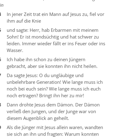
in
4
In jener Zeit trat ein Mann auf Jesus zu, fiel vor
ihm auf die Knie
5
und sagte: Herr, hab Erbarmen mit meinem
Sohn! Er ist mondsüchtig und hat schwer zu
leiden. Immer wieder fällt er ins Feuer oder ins
Wasser.
6
Ich habe ihn schon zu deinen Jüngern
gebracht, aber sie konnten ihn nicht heilen.
7
Da sagte Jesus: O du ungläubige und
unbelehrbare Generation! Wie lange muss ich
noch bei euch sein? Wie lange muss ich euch
noch ertragen? Bringt ihn her zu mir!
8
Dann drohte Jesus dem Dämon. Der Dämon
verließ den Jungen, und der Junge war von
diesem Augenblick an geheilt.
9
Als die Jünger mit Jesus allein waren, wandten
sie sich an ihn und fragten: Warum konnten