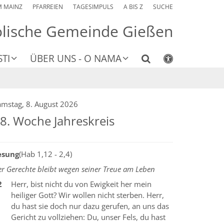
M MAINZ
PFARREIEN
TAGESIMPULS
A BIS Z
SUCHE
olische Gemeinde Gießen
TI
ÜBER UNS - O NAMA
amstag, 8. August 2026
8. Woche Jahreskreis
esung
(Hab 1,12 - 2,4)
r Gerechte bleibt wegen seiner Treue am Leben
2
Herr, bist nicht du von Ewigkeit her mein
heiliger Gott? Wir wollen nicht sterben. Herr,
du hast sie doch nur dazu gerufen, an uns das
Gericht zu vollziehen: Du, unser Fels, du hast