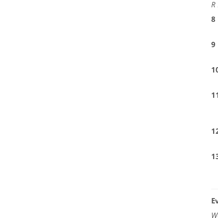
R 
8
9
1
1
1
1
E
W