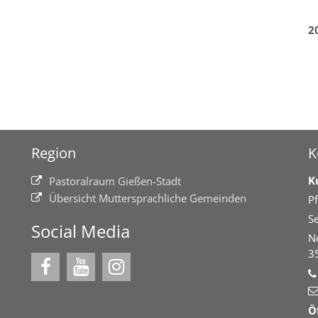
2
Region
K
K
Pastoralraum Gießen-Stadt
Übersicht Muttersprachliche Gemeinden
Pf
Se
Social Media
N
3
Ö