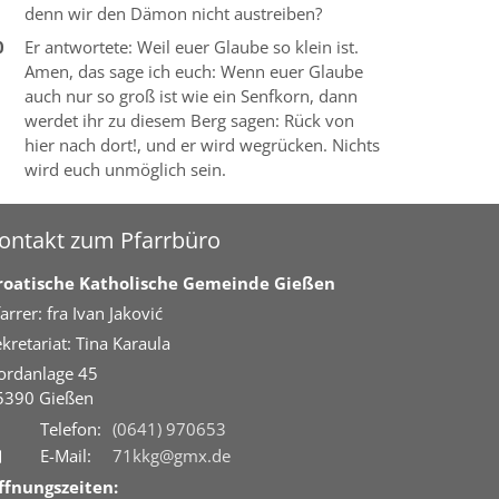
denn wir den Dämon nicht austreiben?
0
Er antwortete: Weil euer Glaube so klein ist.
Amen, das sage ich euch: Wenn euer Glaube
auch nur so groß ist wie ein Senfkorn, dann
werdet ihr zu diesem Berg sagen: Rück von
hier nach dort!, und er wird wegrücken. Nichts
wird euch unmöglich sein.
ontakt zum Pfarrbüro
roatische Katholische Gemeinde Gießen
arrer: fra Ivan Jaković
kretariat: Tina Karaula
ordanlage 45
5390
Gießen
Telefon:
(0641) 970653
E-Mail:
71kkg@gmx.de
ffnungszeiten: