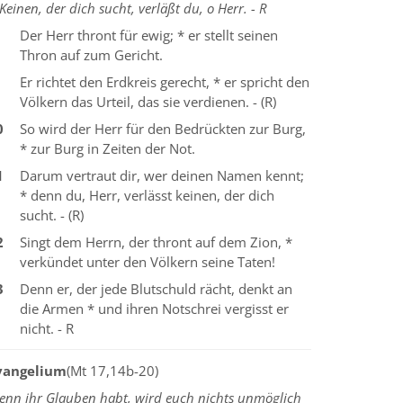
Keinen, der dich sucht, verläßt du, o Herr. - R
Der Herr thront für ewig; * er stellt seinen
Thron auf zum Gericht.
Er richtet den Erdkreis gerecht, * er spricht den
Völkern das Urteil, das sie verdienen. - (R)
0
So wird der Herr für den Bedrückten zur Burg,
* zur Burg in Zeiten der Not.
1
Darum vertraut dir, wer deinen Namen kennt;
* denn du, Herr, verlässt keinen, der dich
sucht. - (R)
2
Singt dem Herrn, der thront auf dem Zion, *
verkündet unter den Völkern seine Taten!
3
Denn er, der jede Blutschuld rächt, denkt an
die Armen * und ihren Notschrei vergisst er
nicht. - R
vangelium
(Mt 17,14b-20)
enn ihr Glauben habt, wird euch nichts unmöglich