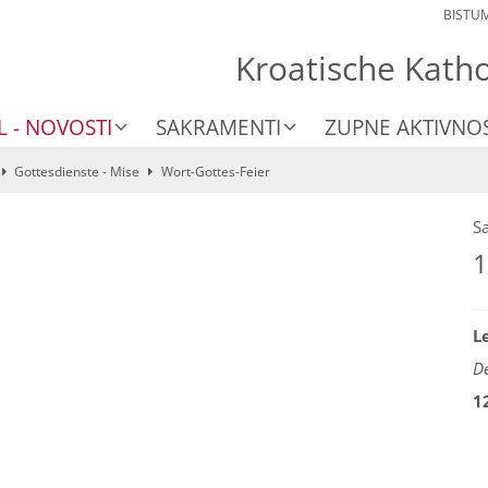
BISTU
Kroatische Kath
L - NOVOSTI
SAKRAMENTI
ZUPNE AKTIVNOS
Gottesdienste - Mise
Wort-Gottes-Feier
S
1
L
De
1