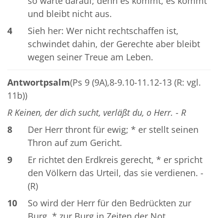
so warte darauf; denn es kommt, es kommt
und bleibt nicht aus.
4
Sieh her: Wer nicht rechtschaffen ist,
schwindet dahin, der Gerechte aber bleibt
wegen seiner Treue am Leben.
Antwortpsalm
(Ps 9 (9A),8-9.10-11.12-13 (R: vgl.
11b))
R Keinen, der dich sucht, verläßt du, o Herr. - R
8
Der Herr thront für ewig; * er stellt seinen
Thron auf zum Gericht.
9
Er richtet den Erdkreis gerecht, * er spricht
den Völkern das Urteil, das sie verdienen. -
(R)
10
So wird der Herr für den Bedrückten zur
Burg, * zur Burg in Zeiten der Not.