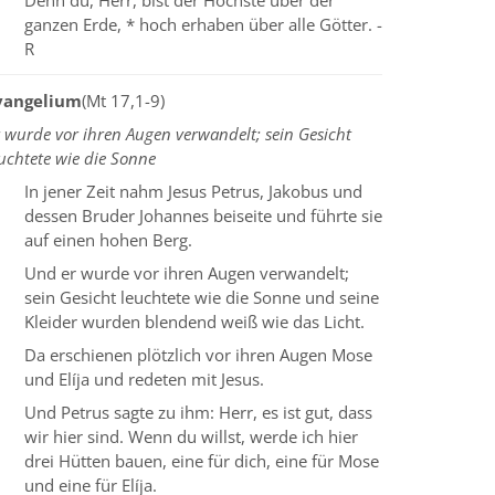
Denn du, Herr, bist der Höchste über der
ganzen Erde, * hoch erhaben über alle Götter. -
R
vangelium
(Mt 17,1-9)
 wurde vor ihren Augen verwandelt; sein Gesicht
uchtete wie die Sonne
In jener Zeit nahm Jesus Petrus, Jakobus und
dessen Bruder Johannes beiseite und führte sie
auf einen hohen Berg.
Und er wurde vor ihren Augen verwandelt;
sein Gesicht leuchtete wie die Sonne und seine
Kleider wurden blendend weiß wie das Licht.
Da erschienen plötzlich vor ihren Augen Mose
und Elíja und redeten mit Jesus.
Und Petrus sagte zu ihm: Herr, es ist gut, dass
wir hier sind. Wenn du willst, werde ich hier
drei Hütten bauen, eine für dich, eine für Mose
und eine für Elíja.