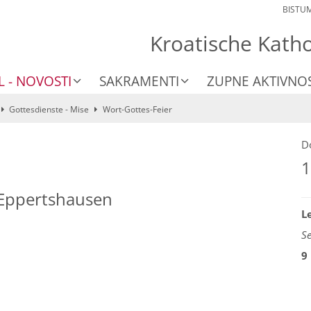
BISTU
Kroatische Kath
L - NOVOSTI
SAKRAMENTI
ZUPNE AKTIVNOS
Gottesdienste - Mise
Wort-Gottes-Feier
D
1
, Eppertshausen
L
S
9