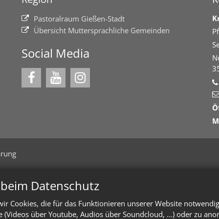
K
Pastoralraum Gießen-Stadt
Übersicht Muttersprachliche Gemeinden
Pf
Se
Social Media
N
3
Ö
M
ärung
n beim Datenschutz
ir Cookies, die für das Funktionieren unserer Website notwendi
te (Videos über Youtube, Audios über Soundcloud, ...) oder zu an