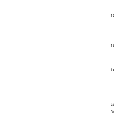
1
1
1
L
D