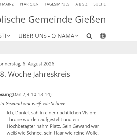
M MAINZ
PFARREIEN
TAGESIMPULS
A BIS Z
SUCHE
olische Gemeinde Gießen
TI
ÜBER UNS - O NAMA
onnerstag, 6. August 2026
8. Woche Jahreskreis
esung
(Dan 7,9-10.13-14)
ein Gewand war weiß wie Schnee
Ich, Daniel, sah in einer nächtlichen Vision:
Throne wurden aufgestellt und ein
Hochbetagter nahm Platz. Sein Gewand war
weiß wie Schnee, sein Haar wie reine Wolle.