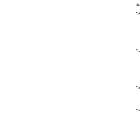
al
1
1
1
1