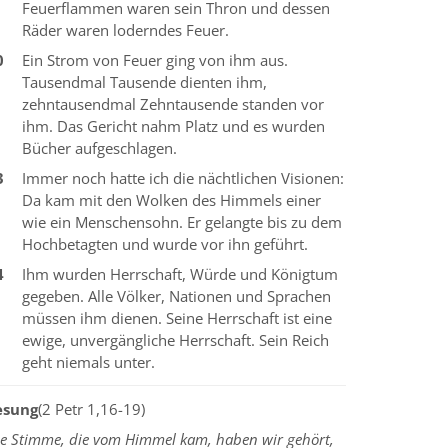
Feuerflammen waren sein Thron und dessen
Räder waren loderndes Feuer.
0
Ein Strom von Feuer ging von ihm aus.
Tausendmal Tausende dienten ihm,
zehntausendmal Zehntausende standen vor
ihm. Das Gericht nahm Platz und es wurden
Bücher aufgeschlagen.
3
Immer noch hatte ich die nächtlichen Visionen:
Da kam mit den Wolken des Himmels einer
wie ein Menschensohn. Er gelangte bis zu dem
Hochbetagten und wurde vor ihn geführt.
4
Ihm wurden Herrschaft, Würde und Königtum
gegeben. Alle Völker, Nationen und Sprachen
müssen ihm dienen. Seine Herrschaft ist eine
ewige, unvergängliche Herrschaft. Sein Reich
geht niemals unter.
esung
(2 Petr 1,16-19)
ie Stimme, die vom Himmel kam, haben wir gehört,