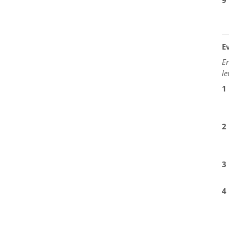
9
E
Er
le
1
2
3
4