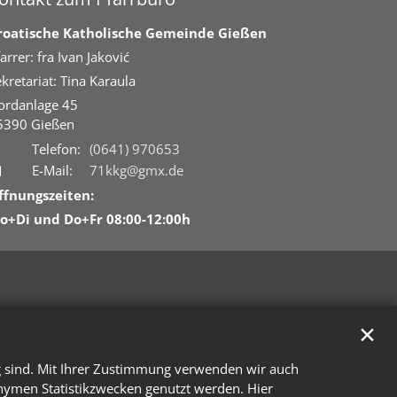
roatische Katholische Gemeinde Gießen
arrer: fra Ivan Jaković
kretariat: Tina Karaula
ordanlage 45
5390
Gießen
Telefon:
(0641) 970653
E-Mail:
71kkg@gmx.de
ffnungszeiten:
o+Di und Do+Fr 08:00-12:00h
✕
g sind. Mit Ihrer Zustimmung verwenden wir auch
onymen Statistikzwecken genutzt werden. Hier