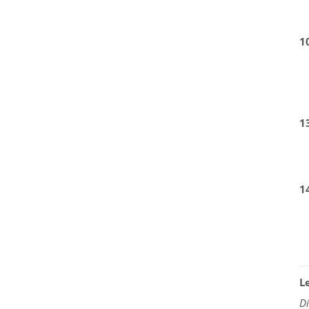
1
1
1
L
D