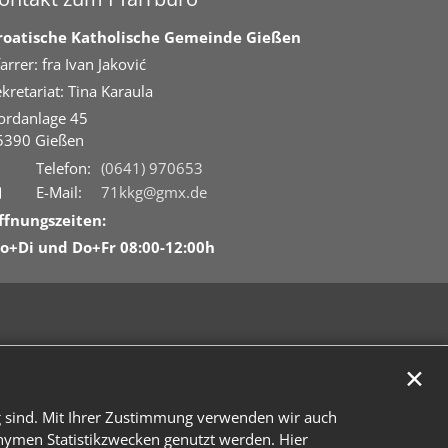
roatische Katholische Gemeinde Gießen
arrer: fra Ivan Jaković
kretariat: Tina Karaula
ordanlage 45
5390
Gießen
Telefon:
(0641) 970653
E-Mail:
71kkg@gmx.de
ffnungszeiten:
o+Di und Do+Fr 08:00-12:00h
✕
g sind. Mit Ihrer Zustimmung verwenden wir auch
onymen Statistikzwecken genutzt werden. Hier