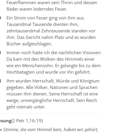
Feuerflammen waren sein Thron und dessen
Räder waren loderndes Feuer.
0
Ein Strom von Feuer ging von ihm aus.
Tausendmal Tausende dienten ihm,
zehntausendmal Zehntausende standen vor
ihm. Das Gericht nahm Platz und es wurden
Bücher aufgeschlagen.
3
Immer noch hatte ich die nächtlichen Visionen:
Da kam mit den Wolken des Himmels einer
wie ein Menschensohn. Er gelangte bis zu dem
Hochbetagten und wurde vor ihn geführt.
4
Ihm wurden Herrschaft, Würde und Königtum
gegeben. Alle Völker, Nationen und Sprachen
müssen ihm dienen. Seine Herrschaft ist eine
ewige, unvergängliche Herrschaft. Sein Reich
geht niemals unter.
esung
(2 Petr 1,16-19)
ie Stimme, die vom Himmel kam, haben wir gehört,