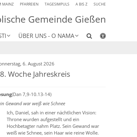
M MAINZ
PFARREIEN
TAGESIMPULS
A BIS Z
SUCHE
olische Gemeinde Gießen
TI
ÜBER UNS - O NAMA
onnerstag, 6. August 2026
8. Woche Jahreskreis
esung
(Dan 7,9-10.13-14)
ein Gewand war weiß wie Schnee
Ich, Daniel, sah in einer nächtlichen Vision:
Throne wurden aufgestellt und ein
Hochbetagter nahm Platz. Sein Gewand war
weiß wie Schnee, sein Haar wie reine Wolle.