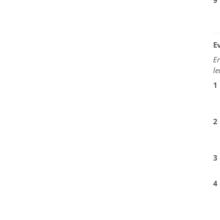
9
E
Er
le
1
2
3
4