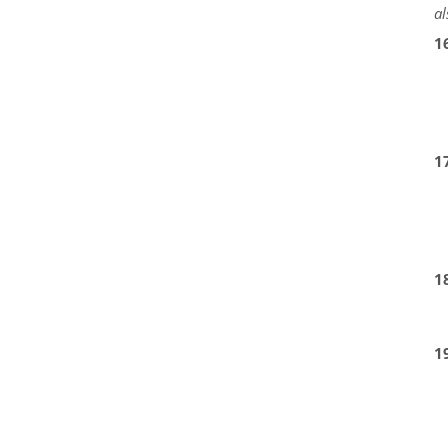
al
1
1
1
1