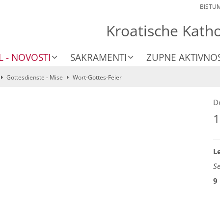
BISTU
Kroatische Kath
L - NOVOSTI
SAKRAMENTI
ZUPNE AKTIVNOS
Gottesdienste - Mise
Wort-Gottes-Feier
D
1
L
S
9