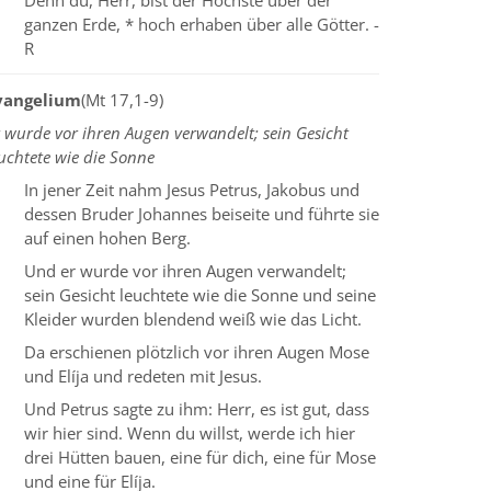
Denn du, Herr, bist der Höchste über der
ganzen Erde, * hoch erhaben über alle Götter. -
R
vangelium
(Mt 17,1-9)
 wurde vor ihren Augen verwandelt; sein Gesicht
uchtete wie die Sonne
In jener Zeit nahm Jesus Petrus, Jakobus und
dessen Bruder Johannes beiseite und führte sie
auf einen hohen Berg.
Und er wurde vor ihren Augen verwandelt;
sein Gesicht leuchtete wie die Sonne und seine
Kleider wurden blendend weiß wie das Licht.
Da erschienen plötzlich vor ihren Augen Mose
und Elíja und redeten mit Jesus.
Und Petrus sagte zu ihm: Herr, es ist gut, dass
wir hier sind. Wenn du willst, werde ich hier
drei Hütten bauen, eine für dich, eine für Mose
und eine für Elíja.