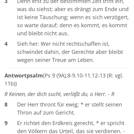
3
Denn erst zu der bestimmten Zeit trifft ein,
was du siehst; aber es drängt zum Ende und
ist keine Täuschung; wenn es sich verzögert,
so warte darauf; denn es kommt, es kommt
und bleibt nicht aus.
4
Sieh her: Wer nicht rechtschaffen ist,
schwindet dahin, der Gerechte aber bleibt
wegen seiner Treue am Leben.
Antwortpsalm
(Ps 9 (9A),8-9.10-11.12-13 (R: vgl.
11b))
R Keinen, der dich sucht, verläßt du, o Herr. - R
8
Der Herr thront für ewig; * er stellt seinen
Thron auf zum Gericht.
9
Er richtet den Erdkreis gerecht, * er spricht
den Völkern das Urteil, das sie verdienen. -