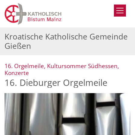
Zum Inhalt springen
Kroatische Katholische Gemeinde
Gießen
16. Orgelmeile, Kultursommer Südhessen,
:
Konzerte
16. Dieburger Orgelmeile