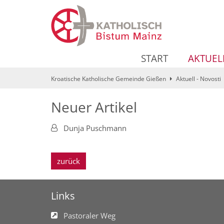
Zum Inhalt springen
START
AKTUEL
Kroatische Katholische Gemeinde Gießen
Aktuell - Novosti
Neuer Artikel
Von:
Dunja Puschmann
zurück
Links
Pastoraler Weg