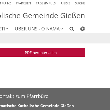
M MAINZ
PFARREIEN
TAGESIMPULS
A BIS Z
SUCHE
olische Gemeinde Gießen
TI
ÜBER UNS - O NAMA
PDF herunterladen
ontakt zum Pfarrbüro
roatische Katholische Gemeinde Gießen