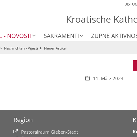
BISTU
Kroatische Kath
L - NOVOSTI
SAKRAMENTI
ZUPNE AKTIVNOS
Nachrichten - Vijesti
Neuer Artikel
Datum:
11. März 2024
Region
K
K
Pastoralraum Gießen-Stadt