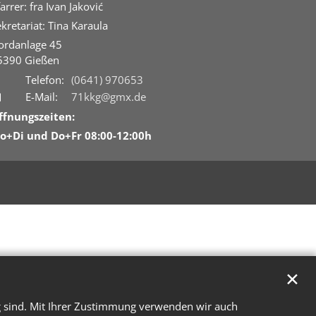
arrer: fra Ivan Jaković
kretariat: Tina Karaula
ordanlage 45
5390
Gießen
Telefon:
(0641) 970653
E-Mail:
71kkg@gmx.de
ffnungszeiten:
o+Di und Do+Fr 08:00-12:00h
✕
g sind. Mit Ihrer Zustimmung verwenden wir auch