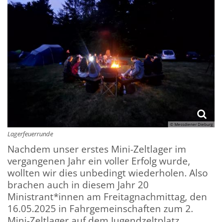
© Messdiener Dieburg
Lagerfeuerrunde
Nachdem unser erstes Mini-Zeltlager im
vergangenen Jahr ein voller Erfolg wurde,
wollten wir dies unbedingt wiederholen. Also
brachen auch in diesem Jahr 20
Ministrant*innen am Freitagnachmittag, den
16.05.2025 in Fahrgemeinschaften zum 2.
Mini-Zeltlager auf dem Jugendzeltplatz