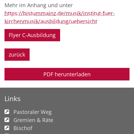
Mehr im Anhang und unter
https://bistummainz.de/musik/institut-fuer-
kirchenmusik/ausbildung/uebersicht
Flyer C-Ausbildung
zurück
PDF herunterladen
Links
Pastoraler Weg
Gremien & Räte
Bischof