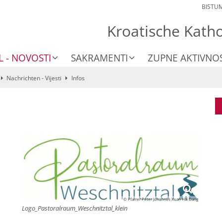
BISTU
Kroatische Kath
L - NOVOSTI
SAKRAMENTI
ZUPNE AKTIVNOS
Nachrichten - Vijesti
Infos
© Pfarrer Peter Johannes Xuan Hai Dang
Logo_Pastoralraum_Weschnitztal_klein