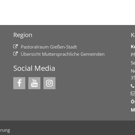
Region
K
K
Pastoralraum Gießen-Stadt
Übersicht Muttersprachliche Gemeinden
Pf
Se
Social Media
N
3
Ö
M
ärung