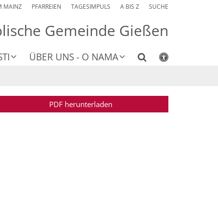
M MAINZ
PFARREIEN
TAGESIMPULS
A BIS Z
SUCHE
olische Gemeinde Gießen
TI
ÜBER UNS - O NAMA
PDF herunterladen