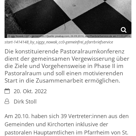
© iggy Nowak / cc0 – gemeinfrei / Quelle: pixabay.com, 26.09.2016, aus Pfarrbriefservice.de am 11.03.2024
start-1414148_by_siggy_nowak_cc0-gemeinfrei_pfarrbriefservice
Die konstituierende Pastoralraumkonferenz
dient der gemeinsamen Vergewisserung über
die Ziele und Vorgehensweise in Phase II im
Pastoralraum und soll einen motivierenden
Start in die Zusammenarbeit ermöglichen.
Datum:
20. Okt. 2022
Von:
Dirk Stoll
Am 20.10. haben sich 39 Vertreter:innen aus den
Gemeinden und Kirchorten inklusive der
pastoralen Hauptamtlichen im Pfarrheim von St.