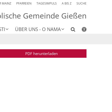
M MAINZ
PFARREIEN
TAGESIMPULS
A BIS Z
SUCHE
olische Gemeinde Gießen
TI
ÜBER UNS - O NAMA
PDF herunterladen