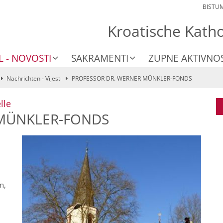
BISTU
Kroatische Kath
L - NOVOSTI
SAKRAMENTI
ZUPNE AKTIVNOS
Nachrichten - Vijesti
PROFESSOR DR. WERNER MÜNKLER-FONDS
:
lle
 MÜNKLER-FONDS
n,