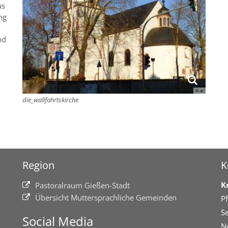
us
ng
nd
© ar
die_wallfahrtskirche
Region
K
K
Pastoralraum Gießen-Stadt
Übersicht Muttersprachliche Gemeinden
Pf
Se
Social Media
N