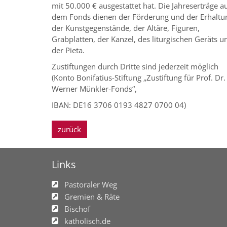
mit 50.000 € ausgestattet hat. Die Jahreserträge a
dem Fonds dienen der Förderung und der Erhaltu
der Kunstgegenstände, der Altäre, Figuren,
Grabplatten, der Kanzel, des liturgischen Geräts u
der Pieta.
Zustiftungen durch Dritte sind jederzeit möglich
(Konto Bonifatius-Stiftung „Zustiftung für Prof. Dr.
Werner Münkler-Fonds“,
IBAN: DE16 3706 0193 4827 0700 04)
zurück
Links
Pastoraler Weg
Gremien & Räte
Bischof
katholisch.de