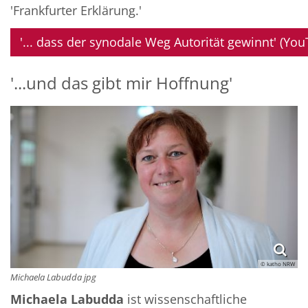
'Frankfurter Erklärung.'
'... dass der synodale Weg Autorität gewinnt' (Yo
'...und das gibt mir Hoffnung'
© katho NRW
Michaela Labudda jpg
Michaela Labudda
ist wissenschaftliche