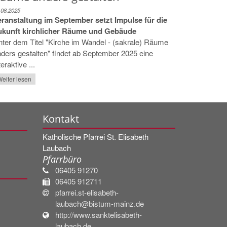
.08.2025
eranstaltung im September setzt Impulse für die
ukunft kirchlicher Räume und Gebäude
ter dem Titel "Kirche im Wandel - (sakrale) Räume
ders gestalten" findet ab September 2025 eine
teraktive ...
eiter lesen
Kontakt
Katholische Pfarrei St. Elisabeth
Laubach
Pfarrbüro
06405 91270
06405 912711
pfarrei.st-elisabeth-
laubach@bistum-mainz.de
http://www.sanktelisabeth-
laubach.de