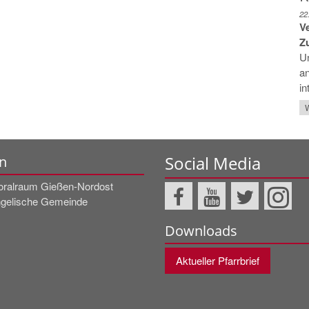
22
V
Z
Un
an
in
W
Social Media
n
oralraum Gießen-Nordost
gelische Gemeinde
Downloads
Aktueller Pfarrbrief