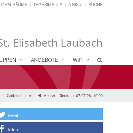
TORALRÄUME
TAGESIMPULS
A BIS Z
SUCHE
 St. Elisabeth Laubach
UPPEN
ANGEBOTE
WIR
l
Gottesdienste
Hl. Messe - Dienstag, 07.07.26, 10:00
tweet
teilen