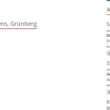
A
ens, Grünberg
S
29
E
D
sc
W
S
09
H
Au
am
W
K
R