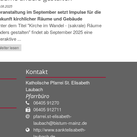
.08.2025
eranstaltung im September setzt Impulse für die
ukunft kirchlicher Räume und Gebäude
ter dem Titel "Kirche im Wandel - (sakrale) Räume
ders gestalten" findet ab September 2025 eine
teraktive ...
eiter lesen
Kontakt
Katholische Pfarrei St. Elisabeth
Laubach
Pfarrbüro
06405 91270
06405 912711
pfarrei.st-elisabeth-
laubach@bistum-mainz.de
http://www.sanktelisabeth-
laubach.de