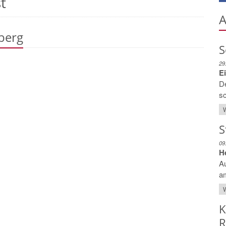
t
A
berg
S
29
E
D
sc
W
S
09
H
Au
am
W
K
R