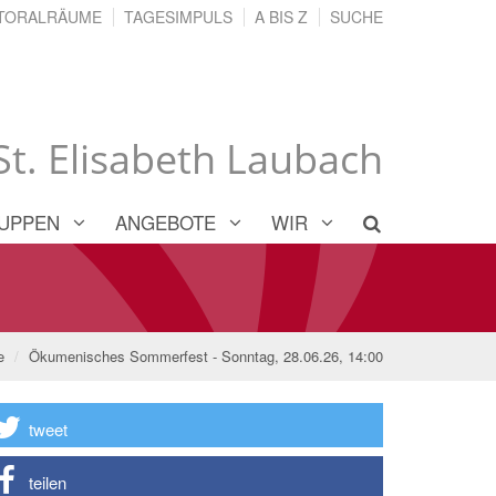
TORALRÄUME
TAGESIMPULS
A BIS Z
SUCHE
 St. Elisabeth Laubach
UPPEN
ANGEBOTE
WIR
e
Ökumenisches Sommerfest - Sonntag, 28.06.26, 14:00
tweet
teilen