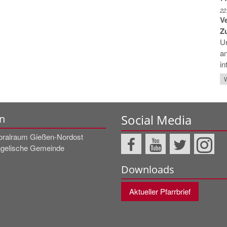
22
V
Z
Un
an
in
W
Social Media
n
oralraum Gießen-Nordost
gelische Gemeinde
Downloads
Aktueller Pfarrbrief