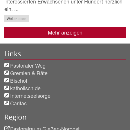
interessierten Erwachsenen unter Hundert herzlich
ein. ...
Weiter lesen
Mehr anzeigen
Links
Pastoraler Weg
Gremien & Räte
Bischof
katholisch.de
Internetseelsorge
Caritas
Region
Pastoralraum Gießen-Nordost