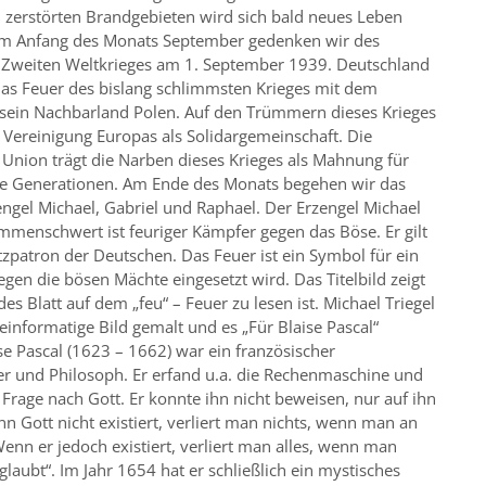
 zerstörten Brandgebieten wird sich bald neues Leben
Am Anfang des Monats September gedenken wir des
 Zweiten Weltkrieges am 1. September 1939. Deutschland
das Feuer des bislang schlimmsten Krieges mit dem
f sein Nachbarland Polen. Auf den Trümmern dieses Krieges
 Vereinigung Europas als Solidargemeinschaft. Die
Union trägt die Narben dieses Krieges als Mahnung für
e Generationen. Am Ende des Monats begehen wir das
engel Michael, Gabriel und Raphael. Der Erzengel Michael
menschwert ist feuriger Kämpfer gegen das Böse. Er gilt
tzpatron der Deutschen. Das Feuer ist ein Symbol für ein
gegen die bösen Mächte eingesetzt wird. Das Titelbild zeigt
es Blatt auf dem „feu“ – Feuer zu lesen ist. Michael Triegel
leinformatige Bild gemalt und es „Für Blaise Pascal“
aise Pascal (1623 – 1662) war ein französischer
r und Philosoph. Er erfand u.a. die Rechenmaschine und
ie Frage nach Gott. Er konnte ihn nicht beweisen, nur auf ihn
n Gott nicht existiert, verliert man nichts, wenn man an
Wenn er jedoch existiert, verliert man alles, wenn man
 glaubt“. Im Jahr 1654 hat er schließlich ein mystisches