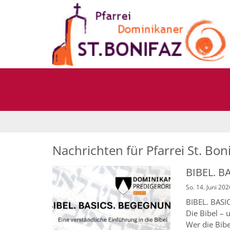
Zum Inhalt springen
Nachrichten für Pfarrei St. Bon
BIBEL. 
So. 14. Juni 202
BIBEL. BASI
Die Bibel – u
Wer die Bib