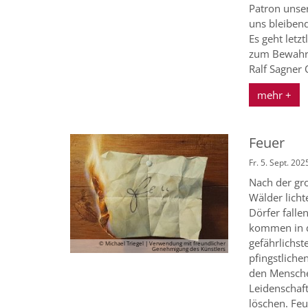
Patron unser
uns bleiben
Es geht letz
zum Bewahre
Ralf Sagner 
mehr +
Feuer
Fr. 5. Sept. 202
Nach der gr
Wälder licht
Dörfer fall
kommen in d
gefährlichst
© Michael Triegel | Verwendung mit freundlicher
Genehmigung des Künstlers
pfingstliche
den Mensche
Leidenschaft 
löschen. Feu