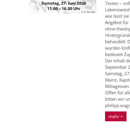
Tex­ten – vo
Lebensweish
© St. Bonifaz
wie lässt sie
Angebot für 
ohne theolog
Hintergründ
behandelt: D
wurden Einfü
bedeutet Zu
Der Inhalt d
September 2
Samstag, 27.
Mainz, Kapit
Mittagessen 
Offen für al
bitten wir 
philipp.wag
mehr +