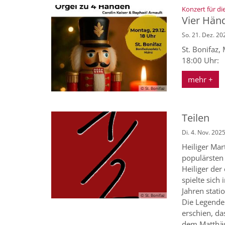
Konzert für di
Vier Hän
So. 21. Dez. 20
St. Bonifaz
18:00 Uhr:
mehr +
© St. Bonifaz
Teilen
Di. 4. Nov. 202
Heiliger Ma
populärsten 
Heiliger der
spielte sich
Jahren statio
© St. Bonifaz
Die Legende 
erschien, da
dem Matthäu