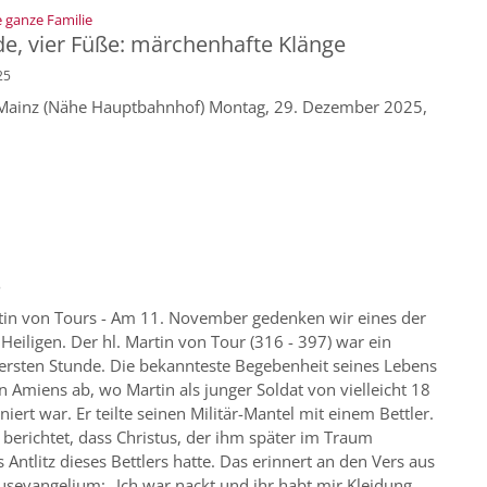
:
e ganze Familie
de, vier Füße: märchenhafte Klänge
25
, Mainz (Nähe Hauptbahnhof) Montag, 29. Dezember 2025,
5
rtin von Tours - Am 11. November gedenken wir eines der
Heiligen. Der hl. Martin von Tour (316 - 397) war ein
 ersten Stunde. Die bekannteste Begebenheit seines Lebens
 in Amiens ab, wo Martin als junger Soldat von vielleicht 18
niert war. Er teilte seinen Militär-Mantel mit einem Bettler.
berichtet, dass Christus, der ihm später im Traum
s Antlitz dieses Bettlers hatte. Das erinnert an den Vers aus
sevangelium: „Ich war nackt und ihr habt mir Kleidung