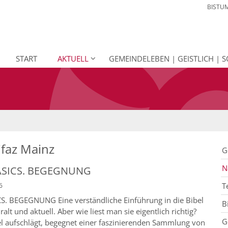
BISTU
START
AKTUELL
GEMEINDELEBEN | GEISTLICH | S
ifaz Mainz
G
N
BASICS. BEGEGNUNG
T
6
CS. BEGEGNUNG Eine verständliche Einführung in die Bibel
B
ralt und aktuell. Aber wie liest man sie eigentlich richtig?
G
el aufschlägt, begegnet einer faszinierenden Sammlung von