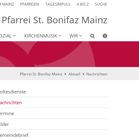
M MAINZ
PFARREIEN
TAGESIMPULS
A BIS Z
SUCHE
Pfarrei St. Bonifaz Mainz
OZIAL
KIRCHENMUSIK
WIR
Pfarrei St. Bonifaz Mainz
Aktuell
Nachrichten
ottesdienste
achrichten
ermine
ilder
emeindebrief