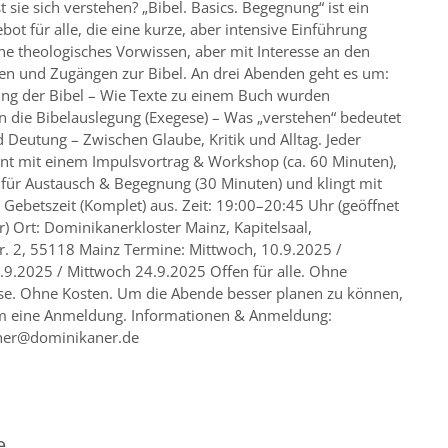
t sie sich verstehen? „Bibel. Basics. Begegnung“ ist ein
bot für alle, die eine kurze, aber intensive Einführung
e theologisches Vorwissen, aber mit Interesse an den
en und Zugängen zur Bibel. An drei Abenden geht es um:
ung der Bibel – Wie Texte zu einem Buch wurden
n die Bibelauslegung (Exegese) – Was „verstehen“ bedeutet
Deutung – Zwischen Glaube, Kritik und Alltag. Jeder
nt mit einem Impulsvortrag & Workshop (ca. 60 Minuten),
 für Austausch & Begegnung (30 Minuten) und klingt mit
 Gebetszeit (Komplet) aus. Zeit: 19:00–20:45 Uhr (geöffnet
) Ort: Dominikanerkloster Mainz, Kapitelsaal,
r. 2, 55118 Mainz Termine: Mittwoch, 10.9.2025 /
.9.2025 / Mittwoch 24.9.2025 Offen für alle. Ohne
se. Ohne Kosten. Um die Abende besser planen zu können,
um eine Anmeldung. Informationen & Anmeldung:
ner@dominikaner.de
e