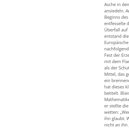
Asche in den
ansiedeln. 
Beginns des
entfesselte 
Überfall au
entstand die
Europäische 
nachfolgend
Fest der Erz
mit dem Flam
als der Schu
Mittel, das 
ein brennend
hat dieses k
betitelt. Bl
Mathematike
er stellte d
wetten: „Wen
ihn glaubt. 
nicht an ihn