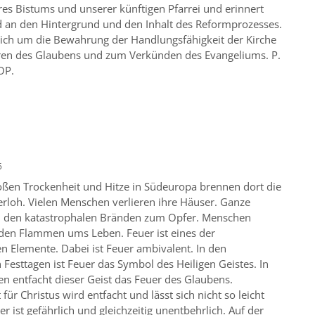
es Bistums und unserer künftigen Pfarrei und erinnert
d an den Hintergrund und den Inhalt des Reformprozesses.
tlich um die Bewahrung der Handlungsfähigkeit der Kirche
n des Glaubens und zum Verkünden des Evangeliums. P.
OP.
5
oßen Trockenheit und Hitze in Südeuropa brennen dort die
erloh. Vielen Menschen verlieren ihre Häuser. Ganze
en den katastrophalen Bränden zum Opfer. Menschen
en Flammen ums Leben. Feuer ist eines der
en Elemente. Dabei ist Feuer ambivalent. In den
n Festtagen ist Feuer das Symbol des Heiligen Geistes. In
n entfacht dieser Geist das Feuer des Glaubens.
für Christus wird entfacht und lässt sich nicht so leicht
er ist gefährlich und gleichzeitig unentbehrlich. Auf der