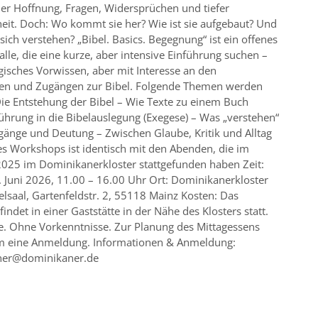
ller Hoffnung, Fragen, Widersprüchen und tiefer
eit. Doch: Wo kommt sie her? Wie ist sie aufgebaut? Und
 sich ver­stehen? „Bibel. Basics. Begegnung“ ist ein offenes
alle, die eine kurze, aber intensive Einführung suchen –
isches Vorwissen, aber mit Inte­resse an den
en und Zugängen zur Bibel. Folgende Themen werden
ie Entstehung der Bibel – Wie Texte zu einem Buch
hrung in die Bibelauslegung (Exegese) – Was „verstehen“
gänge und Deutung – Zwischen Glaube, Kritik und Alltag
es Workshops ist identisch mit den Abenden, die im
025 im Dominikanerkloster stattgefunden haben Zeit:
 Juni 2026, 11.00 – 16.00 Uhr Ort: Dominikanerkloster
elsaal, Gartenfeldstr. 2, 55118 Mainz Kosten: Das
findet in einer Gaststätte in der Nähe des Klosters statt.
le. Ohne Vorkenntnisse. Zur Planung des Mittagessens
um eine Anmeldung. Informationen & Anmeldung:
ner@dominikaner.de