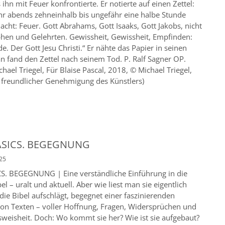
 ihn mit Feuer konfrontierte. Er notierte auf einen Zettel:
hr abends zehneinhalb bis ungefähr eine halbe Stunde
acht: Feuer. Gott Abrahams, Gott Isaaks, Gott Jakobs, nicht
phen und Gelehrten. Gewissheit, Gewissheit, Empfinden:
de. Der Gott Jesu Christi.“ Er nähte das Papier in seinen
n fand den Zettel nach seinem Tod. P. Ralf Sagner OP.
ichael Triegel, Für Blaise Pascal, 2018, © Michael Triegel,
 freundlicher Genehmigung des Künstlers)
BASICS. BEGEGNUNG
025
CS. BEGEGNUNG | Eine verständliche Einführung in die
el – uralt und aktuell. Aber wie liest man sie eigentlich
 die Bibel aufschlägt, begegnet einer faszinierenden
n Texten – voller Hoffnung, Fragen, Widersprüchen und
sweisheit. Doch: Wo kommt sie her? Wie ist sie aufgebaut?