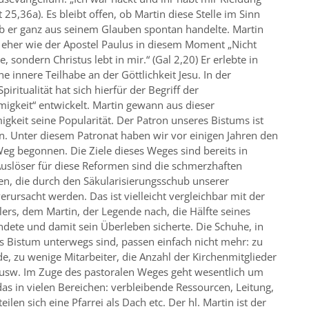
 25,36a). Es bleibt offen, ob Martin diese Stelle im Sinn
ob er ganz aus seinem Glauben spontan handelte. Martin
 eher wie der Apostel Paulus in diesem Moment „Nicht
, sondern Christus lebt in mir.“ (Gal 2,20) Er erlebte in
ne innere Teilhabe an der Göttlichkeit Jesu. In der
Spiritualität hat sich hierfür der Begriff der
migkeit“ entwickelt. Martin gewann aus dieser
igkeit seine Popularität. Der Patron unseres Bistums ist
in. Unter diesem Patronat haben wir vor einigen Jahren den
eg begonnen. Die Ziele dieses Weges sind bereits in
Auslöser für diese Reformen sind die schmerzhaften
en, die durch den Säkularisierungsschub unserer
rursacht werden. Das ist vielleicht vergleichbar mit der
lers, dem Martin, der Legende nach, die Hälfte seines
dete und damit sein Überleben sicherte. Die Schuhe, in
s Bistum unterwegs sind, passen einfach nicht mehr: zu
e, zu wenige Mitarbeiter, die Anzahl der Kirchenmitglieder
 usw. Im Zuge des pastoralen Weges geht wesentlich um
das in vielen Bereichen: verbleibende Ressourcen, Leitung,
ilen sich eine Pfarrei als Dach etc. Der hl. Martin ist der