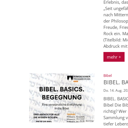
Erlebnis, das
„Seit ungefä
nach Mittern
der Philoso
Freude, Frie
Rock ein. Ma
(Titelbild: M
Abdruck mit
mehr +
:
Bibel
BIBEL. 
Do. 14. Aug. 2
BIBEL. BASI
Bibel Die Bib
richtig? Wer
Sammlung vo
© St. Bonifaz
tiefer Leben