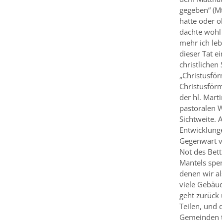
gegeben“ (Mt
hatte oder 
dachte wohl
mehr ich lebe
dieser Tat ei
christlichen 
„Christusför
Christusförm
der hl. Mart
pastoralen W
Sichtweite. 
Entwicklung
Gegenwart ve
Not des Bett
Mantels spen
denen wir al
viele Gebäud
geht zurück
Teilen, und 
Gemeinden te