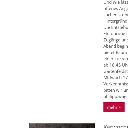
Und wie läss
offenes Ange
suchen – ohn
Hintergründ
Die Entsteh
Einführung i
Zugänge und 
Abend begin
bietet Raum
einer kurzen
ab 18.45 Uhr
Gartenfeldst
Mittwoch 17
Vorkenntnis
bitten wir 
philipp.wag
mehr +
Karwoch