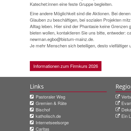
Katechet:innen eine feste Gruppe begleiten.
Eine andere Möglichkeit sind die Aktionen. Bei den
Glauben zu beschäftigen, bei sozialen Projekten mitz
Alltag leben. Hier sind der Phantasie keine Grenzen
bieten wollen, kontaktieren Sie uns bitte, entweder:
newman.egbo@bistum-mainz.de.
Je mehr Menschen sich beteiligen, desto vielfältiger
Informationen zum Firmkurs 2026
Links
Regio
Pastoraler Weg
Verb
Gremien & Räte
Evan
Bischof
Deka
katholisch.de
Ein L
Internetseelsorge
Caritas