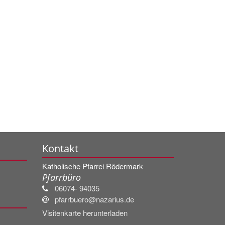
Kontakt
Katholische Pfarrei Rödermark
Pfarrbüro
06074- 94035
pfarrbuero@nazarius.de
Visitenkarte herunterladen