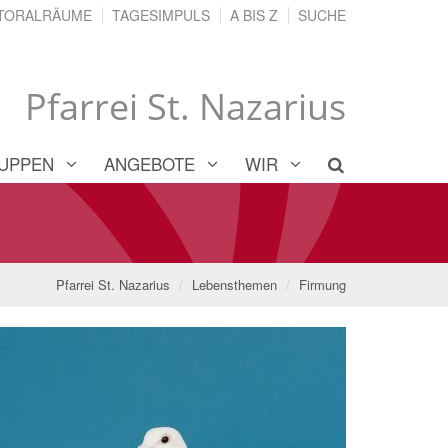
TORALRÄUME
TAGESIMPULS
A BIS Z
SUCHE
Pfarrei St. Nazarius
UPPEN
ANGEBOTE
WIR
Pfarrei St. Nazarius
Lebensthemen
Firmung