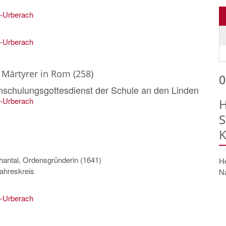
k-Urberach
k-Urberach
, Märtyrer in Rom (258)
0
schulungsgottesdienst der Schule an den Linden
k-Urberach
H
S
K
hantal, Ordensgründerin (1641)
He
ahreskreis
N
k-Urberach