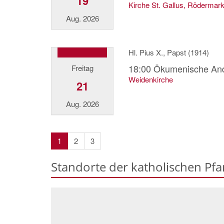
19
Kirche St. Gallus, Rödermar
Aug. 2026
Hl. Pius X., Papst (1914)
18:00
Ökumenische And
Freitag
Weidenkirche
21
Aug. 2026
resolvedTitle
resolvedTitle
resolvedTitle
1
2
3
Standorte der katholischen Pfa