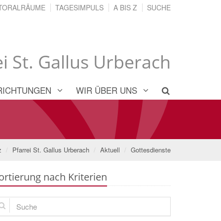
TORALRÄUME
TAGESIMPULS
A BIS Z
SUCHE
ei St. Gallus Urberach
RICHTUNGEN
WIR ÜBER UNS
z
Pfarrei St. Gallus Urberach
Aktuell
Gottesdienste
ortierung nach Kriterien
che