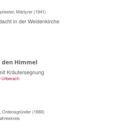
riester, Märtyrer (1941)
acht in der Weidenkirche
n den Himmel
it Kräutersegnung
k-Urberach
r, Ordensgründer (1680)
ahreskreis