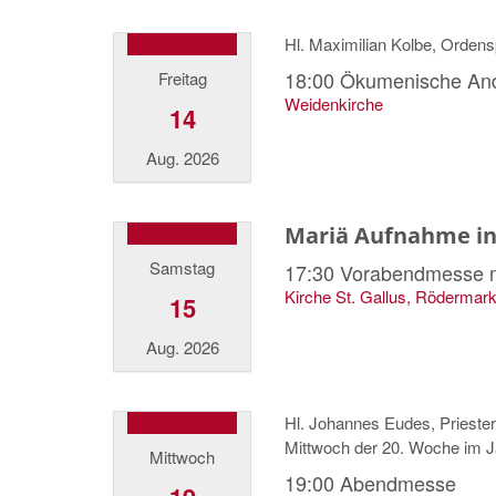
Hl. Maximilian Kolbe, Ordensp
18:00
Ökumenische And
Freitag
Weidenkirche
14
Aug. 2026
Mariä Aufnahme i
Samstag
17:30
Vorabendmesse m
Kirche St. Gallus, Rödermar
15
Aug. 2026
Hl. Johannes Eudes, Prieste
Mittwoch der 20. Woche im J
Mittwoch
19:00
Abendmesse