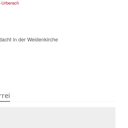
k-Urberach
acht in der Weidenkirche
rrei