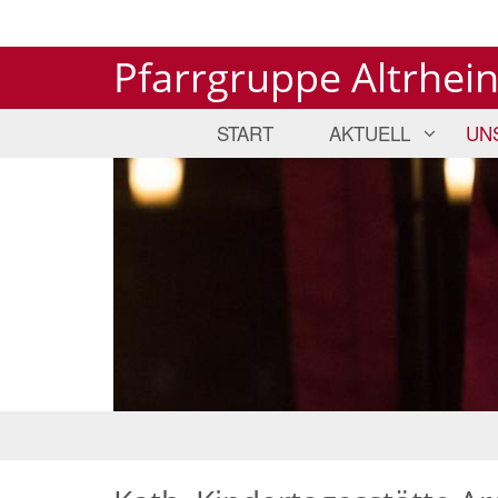
Pfarrgruppe Altrhei
START
AKTUELL
UN
© Bistum Mainz