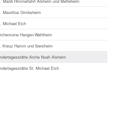
t. Mariä Himmelfahrt Alsheim und Metteheim
t. Mauritius Gimbsheim
. Michael Eich
irchenruine Hangen-Wahlheim
l. Kreuz Hamm und Ibersheim
indertagesstätte Arche Noah Alsheim
ndertagesstätte St. Michael Eich