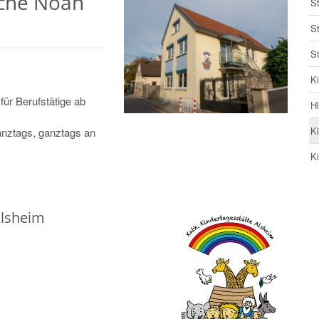
rche Noah
S
S
St
K
für Berufstätige ab
H
K
anztags, ganztags an
Ki
Alsheim