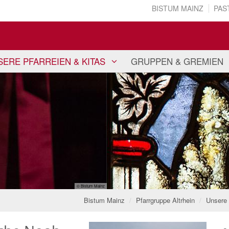
BISTUM MAINZ
PAS
n
SERE PFARREIEN & KITAS
GRUPPEN & GREMIEN
Mariä Himmelfahrt | St. M
Mariä Himmelfahrt | St. M
Bistum Mainz
Pfarrgruppe Altrhein
Unsere 