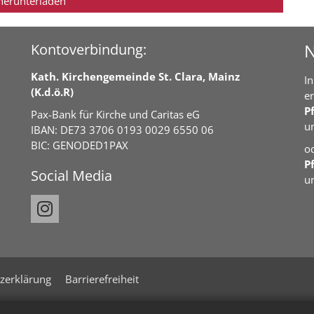
herunterladen
N
Kontoverbindung:
Kath. Kirchengemeinde St. Clara, Mainz
In
(K.d.ö.R)
e
P
Pax-Bank für Kirche und Caritas eG
u
IBAN: DE73 3706 0193 0029 6550 06
BIC: GENODED1PAX
o
P
Social Media
u
zerklärung
Barrierefreiheit