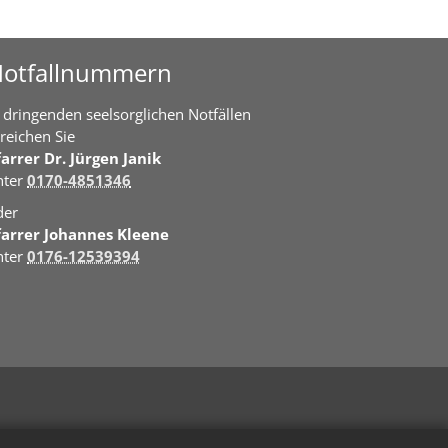
otfallnummern
 dringenden seelsorglichen Notfällen
rreichen Sie
farrer Dr. Jürgen Janik
nter
0170-4851346
der
farrer Johannes Kleene
nter
0176-12539394