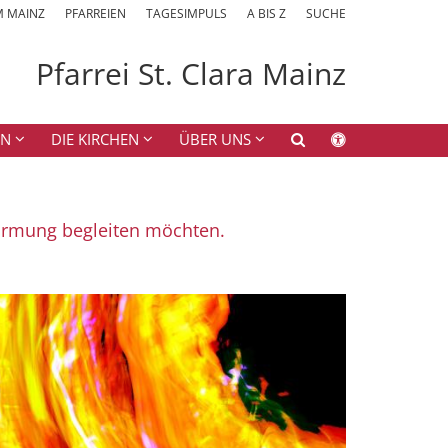
M MAINZ
PFARREIEN
TAGESIMPULS
A BIS Z
SUCHE
Pfarrei St. Clara Mainz
EN
DIE KIRCHEN
ÜBER UNS
:
irmung begleiten möchten.