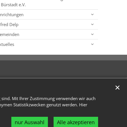
Bürstadt e.V.
inrichtungen
lfred Delp
emeinden
ktuelles
✕
g sind. Mit Ihrer Zustimmung verwenden wir auch
onymen Statistikzwecken genutzt werden. Hier
nur Auswahl
Alle akzeptieren