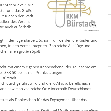
KKM sehr aktiv. Mit
ester und das Große
lturleben der Stadt.
siker des Vereins
 wie auch außerhalb
© KKM Bürstadt
egt in der Jugendarbeit. Schon früh werden die Kinder und
nen, in den Verein integriert. Zahlreiche Ausflüge und
chen allen großen Spaß.
tnacht mit einem eigenen Kappenabend, der Teilnahme am
es SKK 50 bei seinen Prunksitzungen
n Bürstadt
rlich durchgeführt wird und die KKM u. a. bereits nach
gland sowie an zahlreiche Orte innerhalb Deutschlands
festes als Dankeschön für das Engagement über das
wuchs mit vielen Spielen, Spaß und Musik zusammenwächst