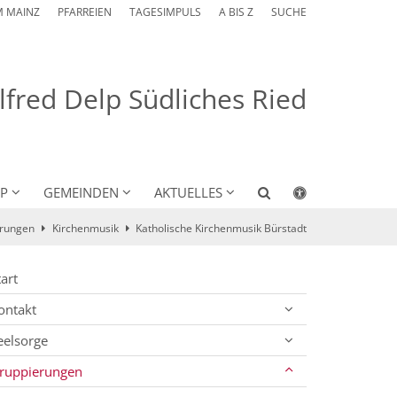
M MAINZ
PFARREIEN
TAGESIMPULS
A BIS Z
SUCHE
Alfred Delp Südliches Ried
LP
GEMEINDEN
AKTUELLES
rungen
Kirchenmusik
Katholische Kirchenmusik Bürstadt
tart
ontakt
eelsorge
ruppierungen