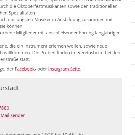
urch die Oktoberfestmusikanten sowie den traditionellen
hen Spezialitäten
auch die jüngsten Musiker in Ausbildung zusammen mit
 sie können
torbene Mitglieder mit anschließender Ehrung langjähriger
ne, die ein Instrument erlernen wollen, sowie neue
ch willkommen. Die Proben finden im Vereinsheim bei den
enstraße statt.
ge, der
Facebook-
oder
Instagram Seite
.
ürstadt
7880
-Mail senden
er: donnerstags von 18:30 bis 19:45 Uhr