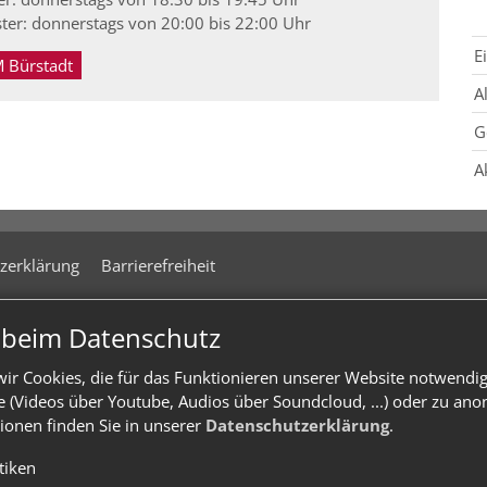
ter: donnerstags von 20:00 bis 22:00 Uhr
E
 Bürstadt
A
G
A
zerklärung
Barrierefreiheit
n beim Datenschutz
ir Cookies, die für das Funktionieren unserer Website notwendi
te (Videos über Youtube, Audios über Soundcloud, ...) oder zu an
ionen finden Sie in unserer
Datenschutzerklärung
.
stiken