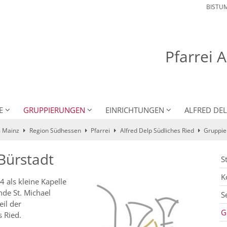
BISTU
Pfarrei 
E
GRUPPIERUNGEN
EINRICHTUNGEN
ALFRED DE
 Mainz
Region Südhessen
Pfarrei
Alfred Delp Südliches Ried
Gruppie
Bürstadt
S
K
 als kleine Kapelle
nde St. Michael
S
eil der
G
s Ried.