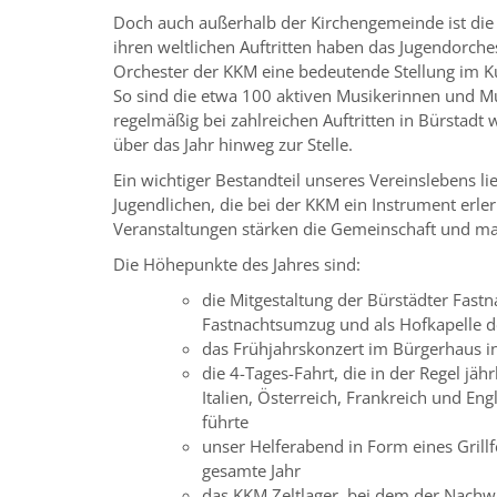
Doch auch außerhalb der Kirchengemeinde ist die 
ihren weltlichen Auftritten haben das Jugendorch
Orchester der KKM eine bedeutende Stellung im Ku
So sind die etwa 100 aktiven Musikerinnen und Mu
regelmäßig bei zahlreichen Auftritten in Bürstadt
über das Jahr hinweg zur Stelle.
Ein wichtiger Bestandteil unseres Vereinslebens li
Jugendlichen, die bei der KKM ein Instrument erler
Veranstaltungen stärken die Gemeinschaft und ma
Die Höhepunkte des Jahres sind:
die Mitgestaltung der Bürstädter Fas
Fastnachtsumzug und als Hofkapelle d
das Frühjahrskonzert im Bürgerhaus i
die 4-Tages-Fahrt, die in der Regel jäh
Italien, Österreich, Frankreich und En
führte
unser Helferabend in Form eines Grill
gesamte Jahr
das KKM Zeltlager, bei dem der Nach