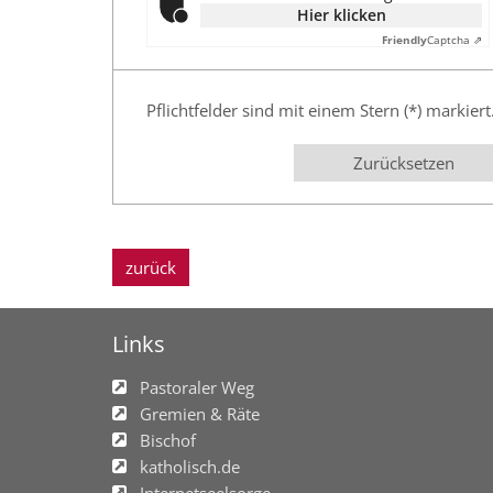
Hier klicken
Friendly
Captcha ⇗
Pflichtfelder sind mit einem Stern (*) markiert
Zurücksetzen
zurück
Links
Pastoraler Weg
Gremien & Räte
Bischof
katholisch.de