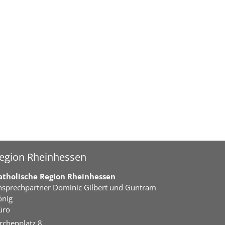
egion Rheinhessen
atholische Region Rheinhessen
nsprechpartner
Dominic Gilbert
und Guntram
önig
üro
rchenplatz 8