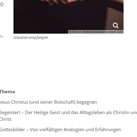
00
© CC0 1.0 - Public Domain (von unsplash.com)
m-
Glauben empfangen
Thema
Jesus Christus (und seiner Botschaft) begegnen
Begeistert – Der Heilige Geist und das Alltagsleben als Christin un
Christ
Gottesbilder – Von vielfältigen Analogien und Erfahrungen