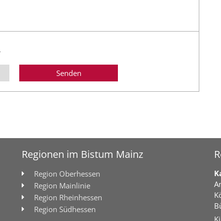
.
Regionen im Bistum Mainz
R
K
Region Oberhessen
A
Region Mainlinie
K
Region Rheinhessen
B
Region Südhessen
Ki