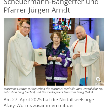
Scheuermann-Bangerter und
Pfarrer Jürgen Arndt
© Uhrig
Marianne Groben (Mitte) erhält die Martinus-Medaille von Generalvikar Dr.
Sebastian Lang (rechts) und Pastoralreferent Guntram König (links)
Am 27. April 2025 hat die Notfallseelsorge
Alzey-Worms zusammen mit der