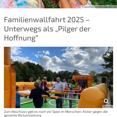
© phpetrunina14| stock.adobe.com
Familienwallfahrt 2025 –
Unterwegs als „Pilger der
Hoffnung“
© kjbrhh
Zum Abschluss gab es noch ein Spiel im Menschen-Kicker gegen die
gesamte Bistumsleitung