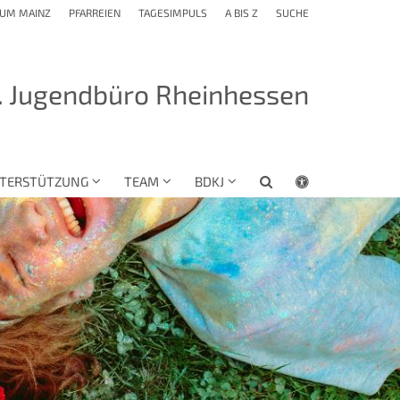
TUM MAINZ
PFARREIEN
TAGESIMPULS
A BIS Z
SUCHE
. Jugendbüro Rheinhessen
TERSTÜTZUNG
TEAM
BDKJ