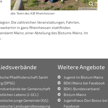
te
© KJB Rheinhessen
das Team des KJB Rheinhessen
egion. Die zahlreichen Veranstaltungen, Fahrten,
weiterhin in ganz Rheinhessen stattfinden.
endamt Mainz, einer Abteilung des Bistums Mainz. Im
.
liedsverbände
Weitere Angebote
tsche Pfadfinderschaft Sankt
Jugend im Bistum Mainz
rg (DPSG)
BDKJ Mainz bei Facebook
endverbände der Gemeinschaft
BDKJ-Bundesverband
stlichen Lebens (J-GCL)
Bistum Mainz
olische junge Gemeinde (KjG)
Jugendhaus Don Bosco bei
holische Landjugendbewegung
Facebook