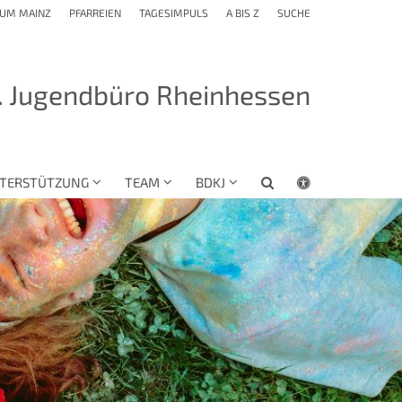
TUM MAINZ
PFARREIEN
TAGESIMPULS
A BIS Z
SUCHE
. Jugendbüro Rheinhessen
TERSTÜTZUNG
TEAM
BDKJ