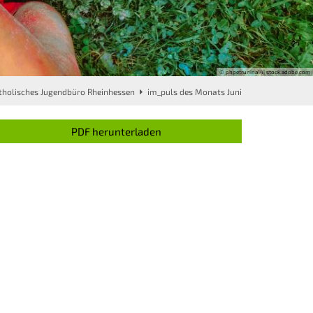
© phpetrunina14| stock.adobe.com
tholisches Jugendbüro Rheinhessen
im_puls des Monats Juni
PDF herunterladen