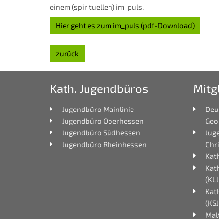
einem
(spirituellen) im_puls.
Hier geht es zum im_puls (pdf-Download)
zurück
Kath. Jugendbüros
Mitg
Jugendbüro Mainlinie
Deu
Jugendbüro Oberhessen
Geo
Jugendbüro Südhessen
Jug
Jugendbüro Rheinhessen
Chri
Kath
Kat
(KLJ
Kat
(KSJ
Mal