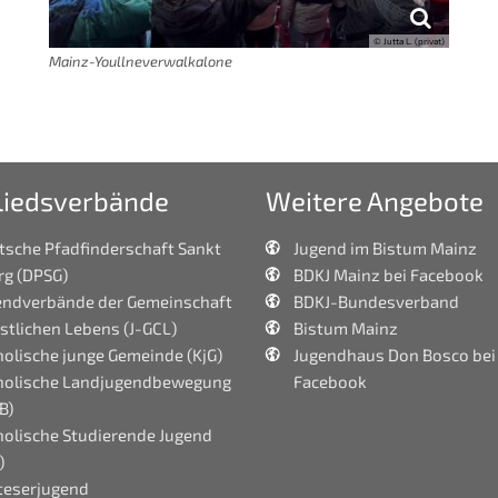
© Jutta L. (privat)
Mainz-Youllneverwalkalone
liedsverbände
Weitere Angebote
tsche Pfadfinderschaft Sankt
Jugend im Bistum Mainz
rg (DPSG)
BDKJ Mainz bei Facebook
endverbände der Gemeinschaft
BDKJ-Bundesverband
stlichen Lebens (J-GCL)
Bistum Mainz
olische junge Gemeinde (KjG)
Jugendhaus Don Bosco bei
holische Landjugendbewegung
Facebook
B)
holische Studierende Jugend
)
teserjugend