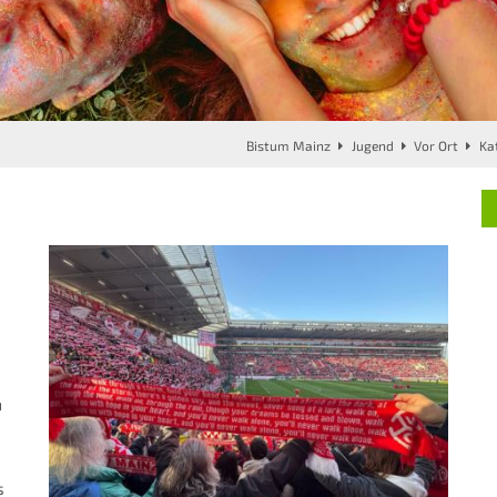
Bistum Mainz
Jugend
Vor Ort
Ka
m
s