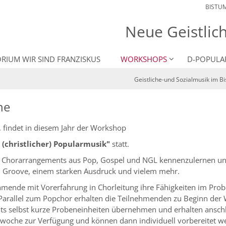
BISTU
Neue Geistlic
RIUM WIR SIND FRANZISKUS
WORKSHOPS
D-POPULA
Geistliche-und Sozialmusik im B
he
findet in diesem Jahr der Workshop
(christlicher) Popularmusik"
statt.
ene Chorarrangements aus Pop, Gospel und NGL kennenzulernen 
 Groove, einem starken Ausdruck und vielem mehr.
ehmende mit Vorerfahrung in Chorleitung ihre Fähigkeiten im Prob
 Parallel zum Popchor erhalten die Teilnehmenden zu Beginn der
 selbst kurze Probeneinheiten übernehmen und erhalten anschli
oche zur Verfügung und können dann individuell vorbereitet werd