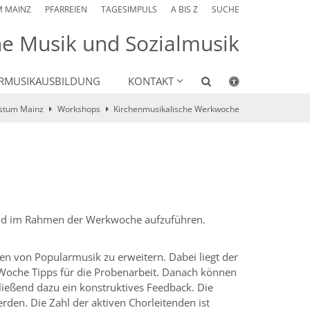
M MAINZ
PFARREIEN
TAGESIMPULS
A BIS Z
SUCHE
he Musik und Sozialmusik
RMUSIKAUSBILDUNG
KONTAKT
istum Mainz
Workshops
Kirchenmusikalische Werkwoche
und im Rahmen der Werkwoche aufzuführen.
en von Popularmusik zu erweitern. Dabei liegt der
 Woche Tipps für die Probenarbeit. Danach können
eßend dazu ein konstruktives Feedback. Die
en. Die Zahl der aktiven Chorleitenden ist