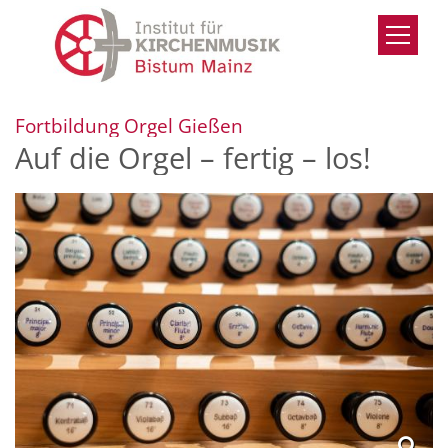
Zum Inhalt springen
:
Fortbildung Orgel Gießen
Auf die Orgel – fertig – los!