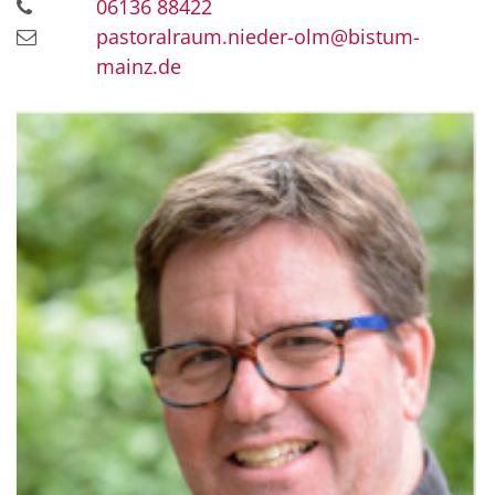
06136 88422
pastoralraum.nieder-olm@bistum-
mainz.de