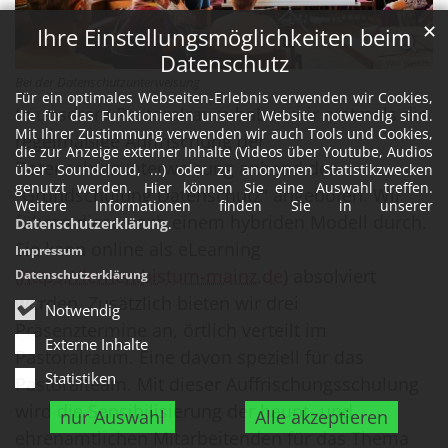
✕
Ihre Einstellungsmöglichkeiten beim
Datenschutz
© Willi Weiers
Bei der Datenschutzunterweisung
Für ein optimales Webseiten-Erlebnis verwenden wir Cookies,
In unserem Pastoralraum haben wir erstmals die
die für das Funktionieren unserer Website notwendig sind.
Mit Ihrer Zustimmung verwenden wir auch Tools und Cookies,
regelmäßige Auffrischung der
die zur Anzeige externer Inhalte (Videos über Youtube, Audios
Datenschutzunterweisung anhand der
über Soundcloud, ...) oder zu anonymen Statistikzwecken
genutzt werden. Hier können Sie eine Auswahl treffen.
"Grundschulung Datenschutz" angeboten. Wir
Weitere Informationen finden Sie in unserer
führen diese nach einem hybriden Modell durch.
Datenschutzerklärung
.
Sie kann online als eLearning
Impressum
(
https://lernen.bistum-mainz.de
) absolviert
Datenschutzerklärung
werden. Zusätzlich bieten wir drei
Notwendig
Präsenztermine an, örtlich verteilt im
Externe Inhalte
Pastoralraum. Eine davon speziell für das
Statistiken
Pastoralteam. Mit dieser Auffrischungsschulung
wird die Sensibilisierung der haupt- und
nur Auswahl
Alle akzeptieren
ehrenamtlichen Mitarbeitenden für das Thema