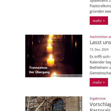
Spätestens 
Pastoralkonz
gründen werd
mehr >
Nachrichten a
Lasst un
15. Dez. 2024
Es trifft si
Kalender beg
Bethlehem z
Gemeinschaft
© Pastoralraum Odenwaldkreis
mehr >
:
Ergebnisse
Vorschla
Pastoral