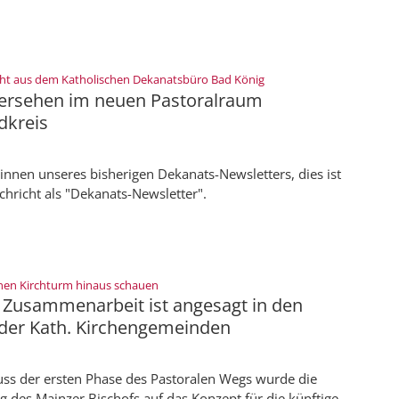
:
cht aus dem Katholischen Dekanatsbüro Bad König
ersehen im neuen Pastoralraum
dkreis
innen unseres bisherigen Dekanats-Newsletters, dies ist
achricht als "Dekanats-Newsletter".
:
nen Kirchturm hinaus schauen
e Zusammenarbeit ist angesagt in den
er Kath. Kirchengemeinden
ss der ersten Phase des Pastoralen Wegs wurde die
 des Mainzer Bischofs auf das Konzept für die künftige