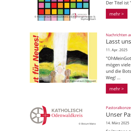
Der Titel is
mehr >
© Pastoralraum Odenwaldkreis c/o Kirchengemeinde St.
Sophia Erbach
Nachrichten a
Lasst un
11. Apr. 2025
"OhMeinGott
mögen viele 
und die Bots
Weg! ...
© Pastoralraum Odenwald
mehr >
Pastoralkonze
Unser Pa
14. März 2025
© Bistum Mainz