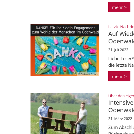
mehr >
Letzte Nachri
Auf Wied
Odenwal
31. Juli 2022
Liebe Leser*
die letzte N
© Dekanat Erbach
mehr >
Über den eige
Intensiv
Odenwäld
21. März 2022
Zum Abschlu
Rückmeldung