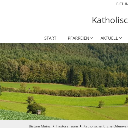
BISTU
Katholis
START
PFARREIEN
AKTUELL
Bistum Mainz
Pastoralraum
Katholische Kirche Odenwal