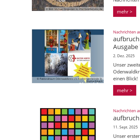
© Bild: Michael Bogedain In: Pfarrbriefservice.de
mehr >
Nachrichten a
aufbruch 
Ausgabe 
2. Dez. 2025
Unser zweit
Odenwaldkrei
einen Blick!
© Pastoralraum Odenwaldkreis c/o Kirchengemeinde St.
Sophia Erbach
mehr >
Nachrichten a
aufbruch
11. Sept. 2025
Unser erste