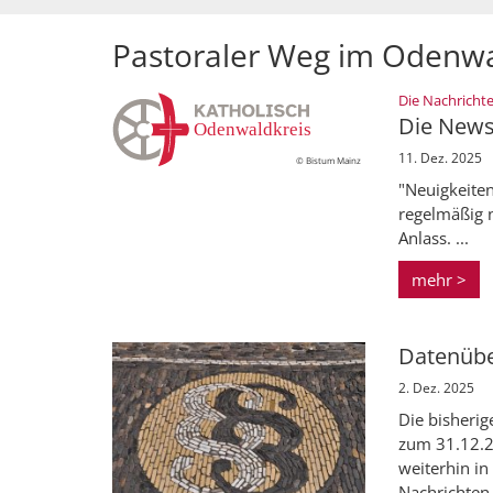
Pastoraler Weg im Odenwa
Die Nachrich
Die News
11. Dez. 2025
© Bistum Mainz
"Neuigkeite
regelmäßig 
Anlass. ...
mehr >
Datenübe
2. Dez. 2025
Die bisheri
zum 31.12.2
weiterhin i
Nachrichten 