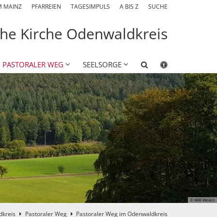
M MAINZ
PFARREIEN
TAGESIMPULS
A BIS Z
SUCHE
che Kirche Odenwaldkreis
PASTORALER WEG
SEELSORGE
© Willi Weiers
dkreis
Pastoraler Weg
Pastoraler Weg im Odenwaldkreis