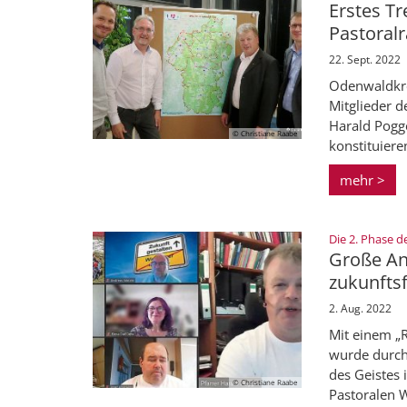
Erstes Tr
Pastoral
22. Sept. 2022
Odenwaldkre
Mitglieder d
Harald Pogg
© Christiane Raabe
konstituieren
mehr >
Die 2. Phase 
Große An
zukunfts
2. Aug. 2022
Mit einem „R
wurde durch
des Geistes 
© Christiane Raabe
Pastoralen W