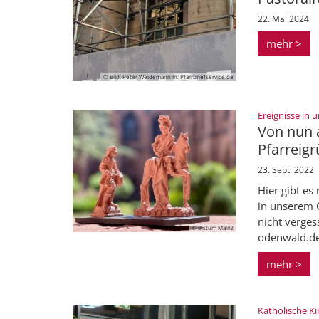
22. Mai 2024
mehr >
© Bild: Peter Weidemann In: Pfarrbriefservice.de
Ereignisse in
Von nun 
Pfarreig
23. Sept. 2022
Hier gibt es
in unserem 
nicht verge
© Bistum Mainz
odenwald.d
mehr >
Katholische Ki