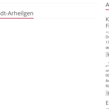
A
adt-Arheilgen
K
F
11
Dr
17
de
W
„
09
09
An
Ri
W
E