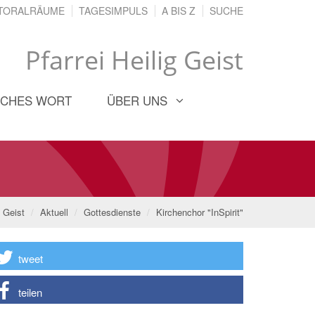
TORALRÄUME
TAGESIMPULS
A BIS Z
SUCHE
Pfarrei Heilig Geist
ICHES WORT
ÜBER UNS
g Geist
Aktuell
Gottesdienste
Kirchenchor "InSpirit"
tweet
teilen