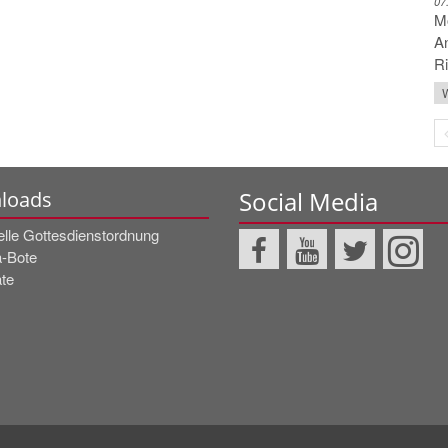
07
Mo
An
Ri
W
Social Media
loads
elle Gottesdienstordnung
a-Bote
te