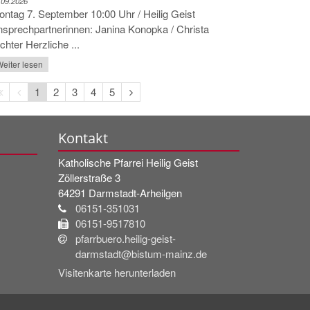
.09.2026
ntag 7. September 10:00 Uhr / Heilig Geist
sprechpartnerinnen: Janina Konopka / Christa
chter Herzliche ...
eiter lesen
Erste
Vorherige
Nächste
1
2
3
4
5
Seite
Seite
Seite
Kontakt
Katholische Pfarrei Heilig Geist
Zöllerstraße 3
64291
Darmstadt-Arheilgen
06151-351031
06151-9517810
pfarrbuero.heilig-geist-
darmstadt@bistum-mainz.de
Visitenkarte herunterladen