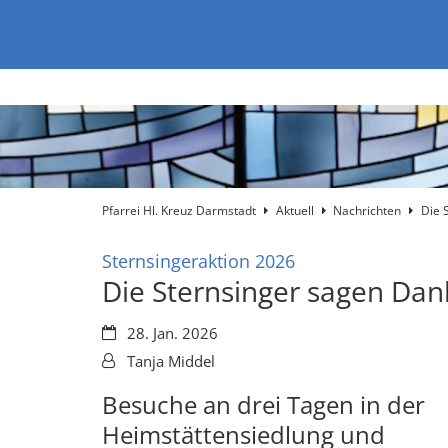
Zum Inhalt springen
Zur
Startseite
Pfarrei Hl. Kreuz Darmstadt
Aktuell
Nachrichten
Die 
:
Sternsingeraktion 2026
Die Sternsinger sagen Dan
Datum:
28. Jan. 2026
Von:
Tanja Middel
Besuche an drei Tagen in der
Heimstättensiedlung und