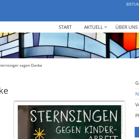
BISTU
START
AKTUELL
ÜBER UNS
Sternsinger sagen Danke
G
ke
N
V
P