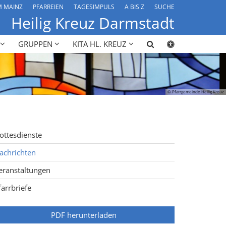
M MAINZ
PFARREIEN
TAGESIMPULS
A BIS Z
SUCHE
Heilig Kreuz Darmstadt
GRUPPEN
KITA HL. KREUZ
© Pfarrgemeinde Heilig Kreuz
ottesdienste
achrichten
eranstaltungen
farrbriefe
PDF herunterladen