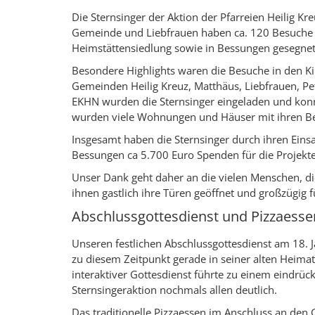
Die Sternsinger der Aktion der Pfarreien Heilig Kr
Gemeinde und Liebfrauen haben ca. 120 Besuche 
Heimstättensiedlung sowie in Bessungen gesegn
Besondere Highlights waren die Besuche in den Ki
Gemeinden Heilig Kreuz, Matthäus, Liebfrauen, Pe
EKHN wurden die Sternsinger eingeladen und konn
wurden viele Wohnungen und Häuser mit ihren B
Insgesamt haben die Sternsinger durch ihren Einsa
Bessungen ca 5.700 Euro Spenden für die Projek
Unser Dank geht daher an die vielen Menschen, di
ihnen gastlich ihre Türen geöffnet und großzügig 
Abschlussgottesdienst und Pizzaesse
Unseren festlichen Abschlussgottesdienst am 18. 
zu diesem Zeitpunkt gerade in seiner alten Heima
interaktiver Gottesdienst führte zu einem eindrüc
Sternsingeraktion nochmals allen deutlich.
Das traditionelle Pizzaessen im Anschluss an den G